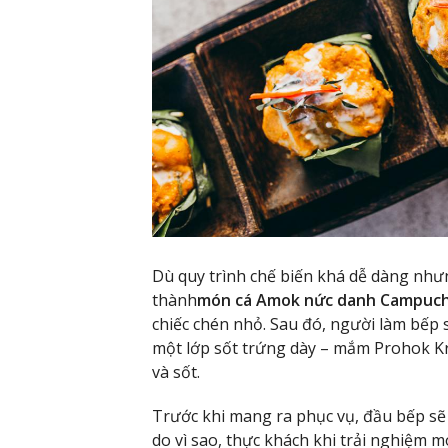
Dù quy trình chế biến khá dễ dàng như
thành
món cá Amok nức danh Campuch
chiếc chén nhỏ. Sau đó, người làm bếp s
một lớp sốt trứng dày – mắm Prohok Kro
và sốt.
Trước khi mang ra phục vụ, đầu bếp sẽ đ
do vì sao, thực khách khi trải nghiệm m