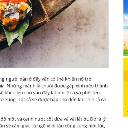
ng người dân ở đây vẫn có thể khiến nó trở
ia
. Những mảnh lá chuối được gấp xinh xẻo thành
ẽ khéo léo cho vào đấy lát phi lê cá và phết lên
’eung. Tất cả sẽ được hấp cho đến khi chín cả cá
ổ một vá canh nước cốt dừa và vài lát ớt. Đó là lý
ón sẽ cảm giác cả ngũ vị bị tấn công cùng một lúc,