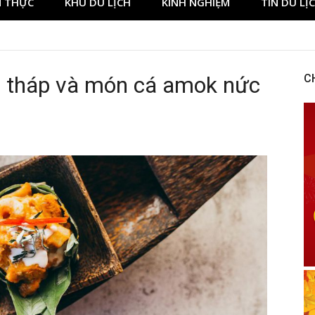
 THỰC
KHU DU LỊCH
KINH NGHIỆM
TIN DU LỊ
 tháp và món cá amok nức
C