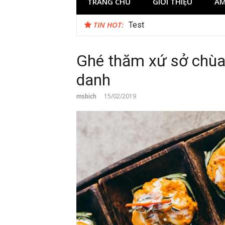
TRANG CHỦ
GIỚI THIỆU
ẨM
TIN HOT:
Test
Ghé thăm xứ sở chùa
danh
msbich
15/02/2019