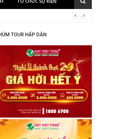
CH
TỔ CHỨC SỰ KIỆN
HÙM TOUR HẤP DẪN