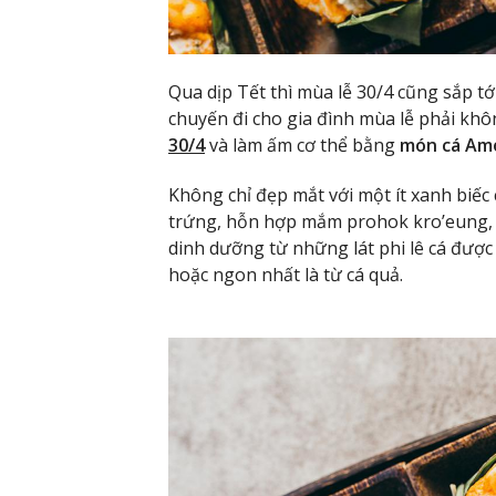
Qua dịp Tết thì mùa lễ 30/4 cũng sắp tớ
chuyến đi cho gia đình mùa lễ phải kh
30/4
và làm ấm cơ thể bằng
món cá Am
Không chỉ đẹp mắt với một ít xanh biếc 
trứng, hỗn hợp mắm prohok kro’eung, m
dinh dưỡng từ những lát phi lê cá được hấ
hoặc ngon nhất là từ cá quả.