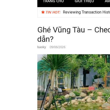
TRANG CHỦ
GIỚI THIỆU
ẨM
TIN HOT:
Reviewing Transaction Hist
Ghé Vũng Tàu – Chec
dẫn?
baoky
09/06/2026