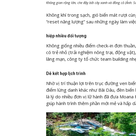
Không gian rộng lớn, che đậy bởi cây xanh và đồng cỏ (Ảnh: 
Không khí trong sạch, gió biển mát rượi cùn
“reset năng lượng” sau những ngày làm việ
hiệp nhiều đối tượng
Không giống nhiều điểm check-in đơn thuần,
có trẻ nhỏ (trải nghiệm nông trại, động vật
lãng mạn, công ty tổ chức team building nhẹ
Dễ kết hợp lịch trình
Nhờ vị trí thuận lợi trên trục đường ven bi
điểm lừng danh khác như Bãi Dâu, đèn biển
là lý do nhiều đơn vị lữ hành đã đưa Moana
giúp hành trình thêm phần mới mẻ và hấp d