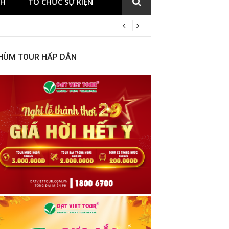
CH
TỔ CHỨC SỰ KIỆN
HÙM TOUR HẤP DẪN