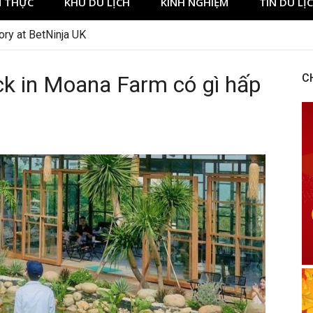
 THỰC
KHU DU LỊCH
KINH NGHIỆM
TIN DU LỊ
ory at BetNinja UK
k in Moana Farm có gì hấp
C