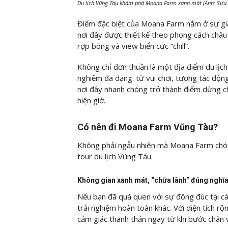
Du lịch Vũng Tàu khám phá Moana Farm xanh mát (Ảnh: Sưu
Điểm đặc biệt của Moana Farm nằm ở sự giao
nơi đây được thiết kế theo phong cách châu
rợp bóng và view biển cực “chill”.
Không chỉ đơn thuần là một địa điểm du lịc
nghiệm đa dạng: từ vui chơi, tương tác động
nơi đây nhanh chóng trở thành điểm dừng c
hiện giờ.
Có nên đi Moana Farm Vũng Tàu?
Không phải ngẫu nhiên mà Moana Farm chón
tour du lịch Vũng Tàu.
Không gian xanh mát, “chữa lành” đúng nghĩ
Nếu bạn đã quá quen với sự đông đúc tại c
trải nghiệm hoàn toàn khác. Với diện tích rộ
cảm giác thanh thản ngay từ khi bước chân 