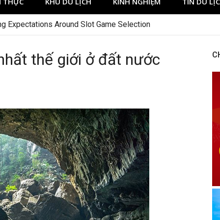
 THỰC
KHU DU LỊCH
KINH NGHIỆM
TIN DU LỊ
hất thế giới ở đất nước
C