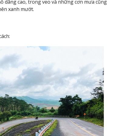
 hồ dâng cao, trong veo và những cơn mưa cũng
 nên xanh mướt.
cách: