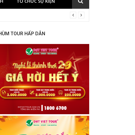
CH
TỔ CHỨC SỰ KIỆN
 européen Get Started
HÙM TOUR HẤP DẪN