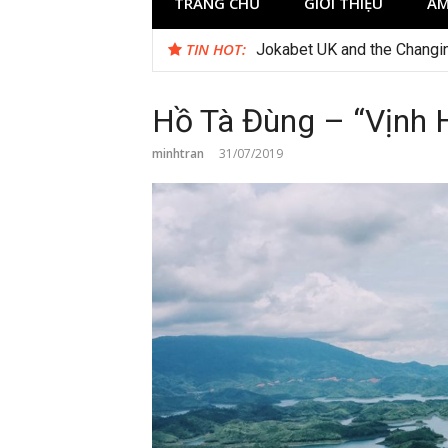
TRANG CHỦ
GIỚI THIỆU
ẨM
TIN HOT:
Quels Types De On-Line Cos
Hồ Tà Đùng – “Vịnh 
minhtran
31/07/2019