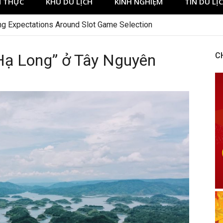
 THỰC
KHU DU LỊCH
KINH NGHIỆM
TIN DU LỊ
h Plot Sack 1 Swordplay At BetUS jetonrouge-france.fr marché
Hạ Long” ở Tây Nguyên
C