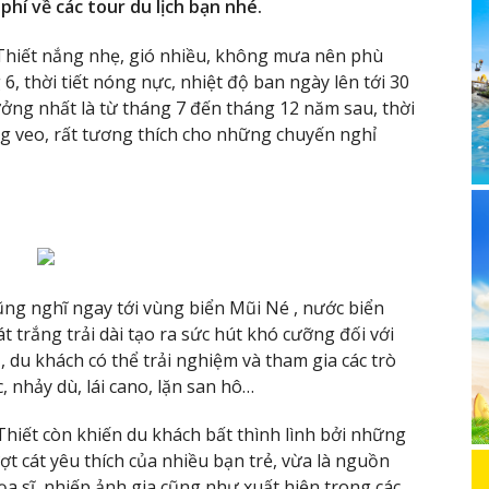
phí về các tour du lịch bạn nhé.
Thiết nắng nhẹ, gió nhiều, không mưa nên phù
, thời tiết nóng nực, nhiệt độ ban ngày lên tới 30
ưởng nhất là từ tháng 7 đến tháng 12 năm sau, thời
ong veo, rất tương thích cho những chuyến nghỉ
ũng nghĩ ngay tới vùng biển Mũi Né , nước biển
t trắng trải dài tạo ra sức hút khó cưỡng đối với
 , du khách có thể trải nghiệm và tham gia các trò
c, nhảy dù, lái cano, lặn san hô…
 Thiết còn khiến du khách bất thình lình bởi những
ượt cát yêu thích của nhiều bạn trẻ, vừa là nguồn
họa sĩ, nhiếp ảnh gia cũng như xuất hiện trong các