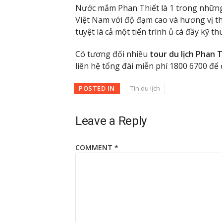
Nước mắm Phan Thiết là 1 trong nhữn
Việt Nam với độ đạm cao và hương vị 
tuyệt là cả một tiến trình ủ cá đầy kỹ 
Có tương đối nhiều
tour du lịch Phan 
liên hệ tổng đài miễn phí 1800 6700 để 
POSTED IN
Tin du lịch
Leave a Reply
COMMENT
*