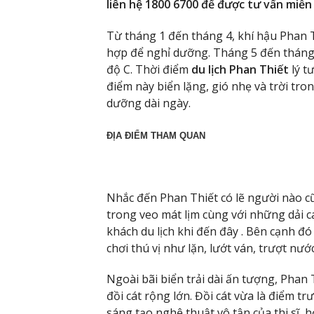
liên hệ 1800 6700 để được tư vấn miễn 
Từ tháng 1 đến tháng 4, khí hậu Phan 
hợp để nghỉ dưỡng. Tháng 5 đến tháng 6
độ C. Thời điểm
du lịch Phan Thiết
lý t
điểm này biển lặng, gió nhẹ và trời tr
dưỡng dài ngày.
ĐỊA ĐIỂM THAM QUAN
Nhắc đến Phan Thiết có lẽ người nào c
trong veo mát lịm cùng với những dải cá
khách du lịch khi đến đây . Bên cạnh đó
chơi thú vị như lặn, lướt ván, trượt nướ
Ngoài bãi biển trải dài ấn tượng, Phan
đồi cát rộng lớn. Đồi cát vừa là điểm tr
sáng tạo nghệ thuật vô tận của thi sĩ, 