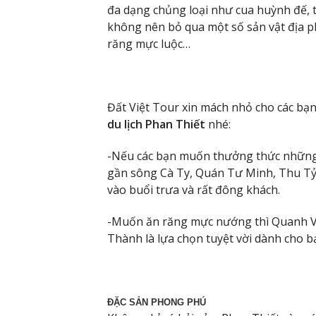
đa dạng chủng loại như cua huỳnh đế, t
không nên bỏ qua một số sản vật địa ph
răng mực luộc…
Đất Việt Tour xin mách nhỏ cho các bạn
du lịch Phan Thiết
nhé:
-Nếu các bạn muốn thưởng thức những 
gần sông Cà Ty, Quán Tư Minh, Thu T
vào buổi trưa và rất đông khách.
-Muốn ăn răng mực nướng thì Quanh 
Thành là lựa chọn tuyệt vời dành cho b
ĐẶC SẢN PHONG PHÚ