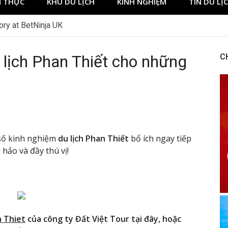
 THỰC
KHU DU LỊCH
KINH NGHIỆM
TIN DU LỊ
ory at BetNinja UK
 lịch Phan Thiết cho những
C
số kinh nghiệm
du lịch Phan Thiết
bổ ích ngay tiếp
hảo và đầy thú vị!
n Thiet
của công ty Đất Việt Tour tại đây, hoặc