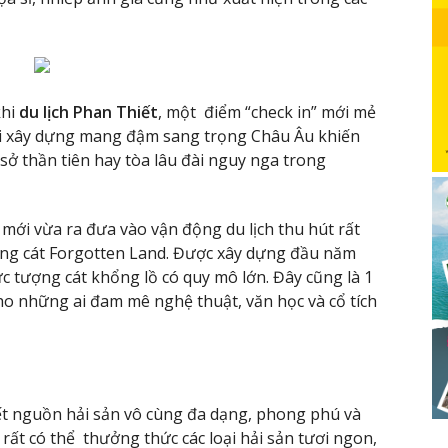
khi
du lịch Phan Thiết
, một điểm “check in” mới mẻ
Với xây dựng mang đậm sang trọng Châu Âu khiến
sở thần tiên hay tòa lâu đài nguy nga trong
mới vừa ra đưa vào vận động du lịch thu hút rất
ượng cát Forgotten Land. Được xây dựng đầu năm
c tượng cát khổng lồ có quy mô lớn. Đây cũng là 1
o những ai đam mê nghệ thuật, văn học và cổ tích
ết nguồn hải sản vô cùng đa dạng, phong phú và
n rất có thể thưởng thức các loại hải sản tươi ngon,