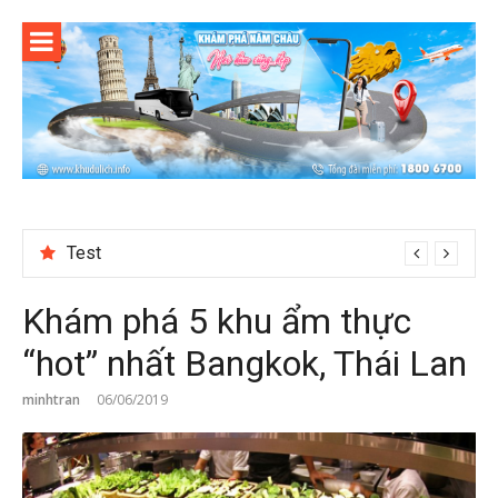
Skip
to
content
Reviewing Transaction History at BetNinja UK
Khám phá 5 khu ẩm thực
“hot” nhất Bangkok, Thái Lan
minhtran
06/06/2019