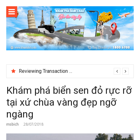
Skip
to
content
Jokabet UK and the Changing Expectations Around Slot Game Selection
Khám phá biển sen đỏ rực rỡ
tại xứ chùa vàng đẹp ngỡ
ngàng
msbich
28/07/2018