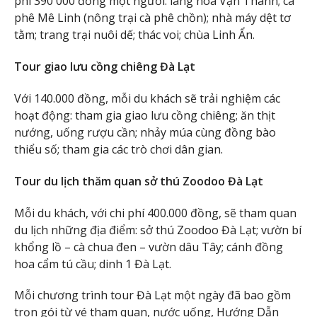
phí 390 000 đồng một người: làng hoa Vạn Thành; cà
phê Mê Linh (nông trại cà phê chồn); nhà máy dệt tơ
tằm; trang trại nuôi dế; thác voi; chùa Linh Ẩn.
Tour giao lưu cồng chiêng Đà Lạt
Với 140.000 đồng, mỗi du khách sẽ trải nghiệm các
hoạt động: tham gia giao lưu cồng chiêng; ăn thịt
nướng, uống rượu cần; nhảy múa cùng đồng bào
thiểu số; tham gia các trò chơi dân gian.
Tour du lịch thăm quan sở thú Zoodoo Đà Lạt
Mỗi du khách, với chi phí 400.000 đồng, sẽ tham quan
du lịch những địa điểm: sở thú Zoodoo Đà Lạt; vườn bí
khổng lồ – cà chua đen – vườn dâu Tây; cánh đồng
hoa cẩm tú cầu; dinh 1 Đà Lạt.
Mỗi chương trình tour Đà Lạt một ngày đã bao gồm
trọn gói từ vé tham quan, nước uống, Hướng Dẫn