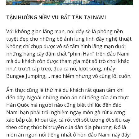
TẬN HƯỞNG NIỀM VUI BẤT TẬN TẠI NAMI
Với không gian lãng mạn, nơi đây sẽ là phông nền
tuyệt đẹp cho những bộ ảnh lung linh đầy nghệ thuật.
Không chỉ chụp được vô số tấm hình lãng mạn dưới
những hàng cây đậm chất “phim Hàn” trên đảo Nami
mà du khách còn được tham gia một số trò chơi khác
như: trượt cáp treo, đua ca nô, lướt sóng, nhảy
Bungee Jumping,… mạo hiểm nhưng vô cùng lôi cuốn.
Ẩm thực cũng là thứ mà du khách rất quan tâm khi
đến đây. Ngoài những món ăn nổi tiếng của ẩm thực
Hàn Quốc mà người nào cũng biết thì lúc đến đảo
Nami bạn phải trải nghiệm ngay món gà rút xương
xào bắp cải, khoai tây, cà rốt với sốt tương ớt siêu cay
theo công thức bí truyền của dân địa phương. Đó là
món ăn ngon nổi tiếng nhất ở hòn đảo Nami này đấy!