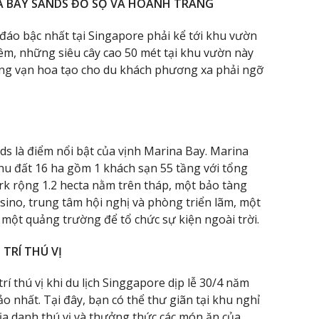
NA BAY SANDS ĐỒ SỘ VÀ HOÀNH TRÁNG
đáo bậc nhất tại Singapore phải kể tới khu vườn
êm, những siêu cây cao 50 mét tại khu vườn này
vọng vạn hoa tạo cho du khách phương xa phải ngỡ
s là điểm nổi bật của vịnh Marina Bay. Marina
u đất 16 ha gồm 1 khách sạn 55 tầng với tổng
k rộng 1.2 hecta nằm trên tháp, một bảo tàng
asino, trung tâm hội nghị và phòng triển lãm, một
một quảng trường để tổ chức sự kiện ngoài trời.
 TRÍ THÚ VỊ
í thú vị khi du lịch Singgapore dịp lễ 30/4 năm
o nhất. Tại đây, bạn có thể thư giãn tại khu nghỉ
địa danh thú vị và thưởng thức các món ăn của