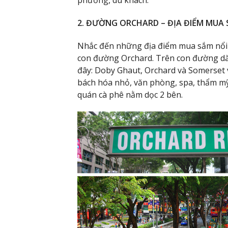
phương, du khách.
2. ĐƯỜNG ORCHARD – ĐỊA ĐIỂM MUA 
Nhắc đến những địa điểm mua sắm nổi 
con đường Orchard. Trên con đường dà
đây: Doby Ghaut, Orchard và Somerset 
bách hóa nhỏ, văn phòng, spa, thẩm mỹ v
quán cà phê nằm dọc 2 bên.