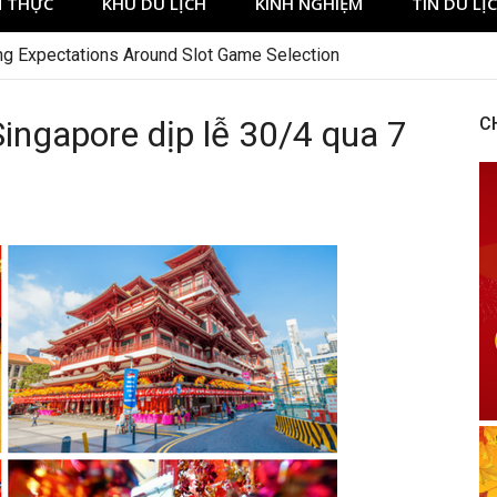
 THỰC
KHU DU LỊCH
KINH NGHIỆM
TIN DU LỊ
ng Expectations Around Slot Game Selection
ngapore dịp lễ 30/4 qua 7
C