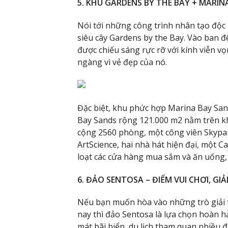
5. KHU GARDENS BY THE BAY + MARI
Nói tới những công trình nhân tạo độc 
siêu cây Gardens by the Bay. Vào ban đ
được chiếu sáng rực rỡ với kính viễn 
ngàng vì vẻ đẹp của nó.
Đặc biệt, khu phức hợp Marina Bay Sand
Bay Sands rộng 121.000 m2 nằm trên kh
cộng 2560 phòng, một công viên Skypar
ArtScience, hai nhà hát hiện đại, một C
loạt các cửa hàng mua sắm và ăn uống, 
6. ĐẢO SENTOSA – ĐIỂM VUI CHƠI, GIẢI
Nếu bạn muốn hòa vào những trò giải tr
nay thì đảo Sentosa là lựa chọn hoàn hả
mát bãi biển, du lịch tham quan nhiều 