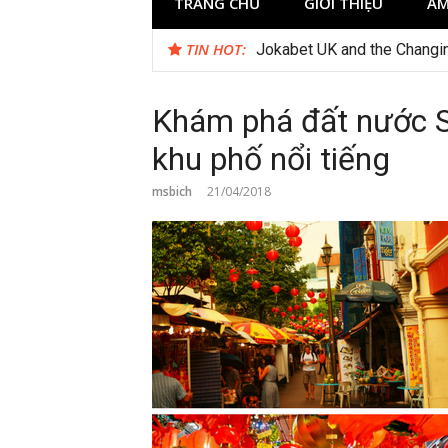
TRANG CHỦ
GIỚI THIỆU
ẨM
TIN HOT:
Jokabet UK and the Changi
Khám phá đất nước Si
khu phố nổi tiếng
msbich
21/04/2018