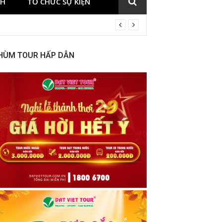
CH
TỔ CHỨC SỰ KIỆN
HÙM TOUR HẤP DẪN