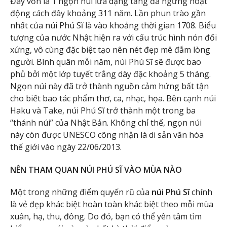
Đây vốn là 1 ngọn núi lửa dạng tầng đã ngưng hoạt
động cách đây khoảng 311 năm. Lần phun trào gần
nhất của núi Phú Sĩ là vào khoảng thời gian 1708. Biểu
tượng của nước Nhật hiện ra với cấu trúc hình nón đối
xứng, vô cùng đặc biệt tạo nên nét đẹp mê đắm lòng
người. Bình quân mỗi năm, núi Phú Sĩ sẽ được bao
phủ bởi một lớp tuyết trắng dày đặc khoảng 5 tháng.
Ngọn núi này đã trở thành nguồn cảm hứng bất tận
cho biết bao tác phẩm thơ, ca, nhạc, họa. Bên cạnh núi
Haku và Take, núi Phú Sĩ trở thành một trong ba
“thánh núi” của Nhật Bản. Không chỉ thế, ngọn núi
này còn được UNESCO công nhận là di sản văn hóa
thế giới vào ngày 22/06/2013.
NÊN THAM QUAN NÚI PHÚ SĨ VÀO MÙA NÀO
Một trong những điểm quyến rũ của
núi Phú Sĩ
chính
là vẻ đẹp khác biệt hoàn toàn khác biệt theo mỗi mùa
xuân, hạ, thu, đông. Do đó, bạn có thể yên tâm tìm