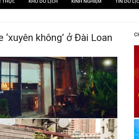
 THỰC
KHU DU LỊCH
KINH NGHIỆM
TIN DU LỊ
 ‘xuyên không’ ở Đài Loan
C