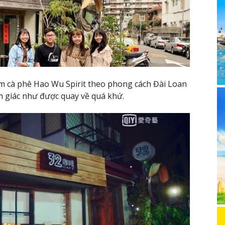
m cà phê Hao Wu Spirit theo phong cách Đài Loan
 giác như được quay về quá khứ.