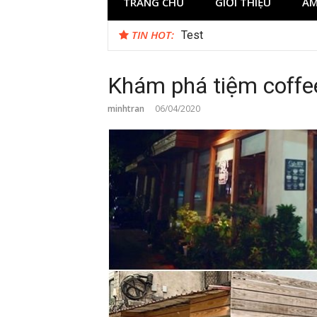
TRANG CHỦ
GIỚI THIỆU
ẨM
TIN HOT:
Test
Khám phá tiệm coffee
minhtran
06/04/2020