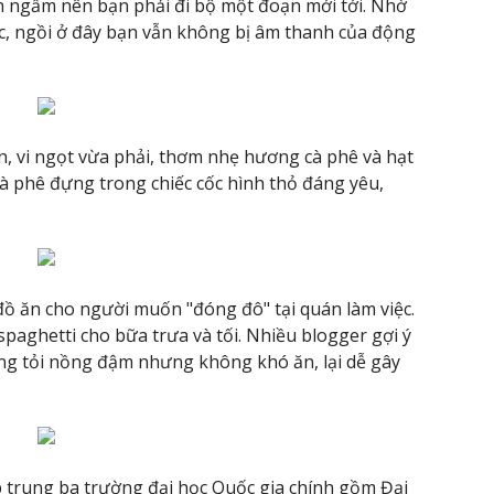
n ngầm nên bạn phải đi bộ một đoạn mới tới. Nhờ
ước, ngồi ở đây bạn vẫn không bị âm thanh của động
n, vi ngọt vừa phải, thơm nhẹ hương cà phê và hạt
Cà phê đựng trong chiếc cốc hình thỏ đáng yêu,
ồ ăn cho người muốn "đóng đô" tại quán làm việc.
spaghetti cho bữa trưa và tối. Nhiều blogger gợi ý
ng tỏi nồng đậm nhưng không khó ăn, lại dễ gây
p trung ba trường đại học Quốc gia chính gồm Đại