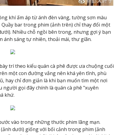
ông khí ấm áp từ ánh đèn vàng, tường sơn màu
. Quầy bar trong phim (ảnh trên) chỉ thay đổi một
 dưới). Nhiều chỗ ngồi bên trong, nhưng gợi ý bạn
n ánh sáng tự nhiên, thoải mái, thư giãn.
ày trí theo kiểu quán cà phê được ưa chuộng cuối
trên một con đường vắng nên khá yên tĩnh, phù
, hay chỉ đơn giản là khi bạn muốn tìm một nơi
ều người gọi đây chính là quán cà phê "xuyên
uá khứ.
 bước vào trong những thước phim lãng mạn.
(ảnh dưới) giống với bối cảnh trong phim (ảnh