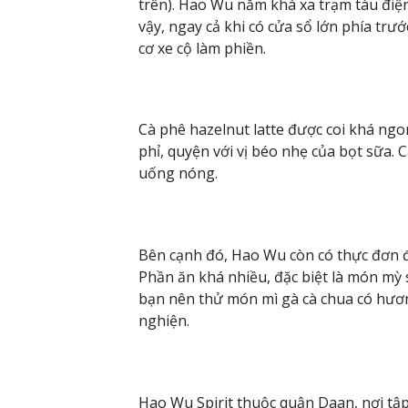
trên). Hao Wu nằm khá xa trạm tàu điệ
vậy, ngay cả khi có cửa sổ lớn phía tr
cơ xe cộ làm phiền.
Cà phê hazelnut latte được coi khá ngo
phỉ, quyện với vị béo nhẹ của bọt sữa. 
uống nóng.
Bên cạnh đó, Hao Wu còn có thực đơn đ
Phần ăn khá nhiều, đặc biệt là món mỳ 
bạn nên thử món mì gà cà chua có hươ
nghiện.
Hao Wu Spirit thuộc quận Daan, nơi tậ