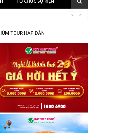
CH
TỔ CHỨC SỰ KIỆN
HÙM TOUR HẤP DẪN