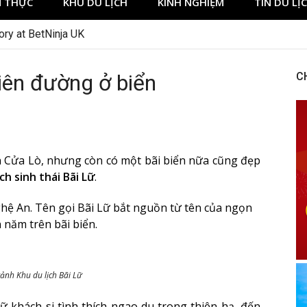
 THỰC
KHU DU LỊCH
KINH NGHIỆM
TIN DU LỊ
ory at BetNinja UK
hiên đường ở biển
C
n Cửa Lò, nhưng còn có một bãi biển nữa cũng đẹp
ch sinh thái Bãi Lữ
.
ệ An. Tên gọi Bãi Lữ bắt nguồn từ tên của ngọn
năm trên bãi biển.
ảnh Khu du lịch Bãi Lữ
ữ khách si tình thích ngao du trong thiên hạ, đến