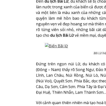
Đến
du lịch Bãi Lữ
, du khách sẽ bị cho
làn nước trong xanh của biển cả được đ
và một bên là màu xanh của những cá
quyện làm mê hồn bao du khách từng
nguyên vẹn vẻ đẹp hoang sơ mà thiên n
rõ từng viên sỏi nhỏ, những bãi cát 
tạo cho
du lịch Bãi Lữ
vẻ mềm mại, duyê
Bãi Lữ hi
Đứng trên ngọn núi Lữ, du khách có 
(Đông – Nam) thấy rõ Song Ngư, Đảo M
Lĩnh, Lan Châu, Núi Rồng, Núi Lò, N
(Núi Voi), Quyết Sơn. Phía Bắc, dọc th
Câu, Dạ Sơn, Cấm Sơn. Phía Tây là Đại V
Đại Huệ, Thiên Nhẫn, Lam Thành Sơn…
Với cảnh quan thiên nhiên mà tạo hoá b