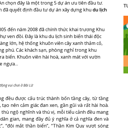
An chọn đây là một trong 5 dự án ưu tiên đầu tư.
T
nh đã quyết định đầu tư dự án xây dựng khu
du lịch
2005 đến năm 2008 đã chính thức khai trương Khu
ự ven đồi. Đây là khu du lịch sinh biển thái độc
hàng lớn, hệ thống khuôn viên cây xanh thảm cỏ,
ng phú. Các khách sạn, phòng nghỉ trong khu
a biển. Khuôn viên hài hoà, xanh mát với vườn
 xe ngựa…
động vui chơi ở Bãi Lữ
ồng đều được cấu trúc thành bốn tầng cây, từ tầng
, tạo nên cảm giác đan xen, gần gũi và rất hài hoà.
 thù ngộ nghĩnh và thú vị, mỗi tiểu cảnh đều mang
 dân gian, mang đầy đủ ý nghĩa ở cả nghĩa đen và
”, “đôi mắt thần biển”, “Thần Kim Quy vượt sóng