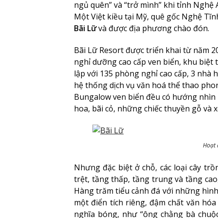
ngủ quên” và “trở mình” khi tỉnh Nghệ 
Một Việt kiều tại Mỹ, quê gốc Nghệ Tĩ
Bãi Lữ
và được địa phương chào đón.
Bãi Lữ Resort được triển khai từ năm 
nghỉ dưỡng cao cấp ven biển, khu biệt th
lập với 135 phòng nghỉ cao cấp, 3 nhà 
hệ thống dịch vụ văn hoá thể thao pho
Bungalow ven biển đều có hướng nhìn r
hoa, bãi cỏ, những chiếc thuyền gỗ và
Hoạt 
Nhưng đặc biệt ở chỗ, các loại cây tr
trệt, tầng thấp, tầng trung và tầng cao
Hàng trăm tiểu cảnh đá với những hình
một điển tích riêng, đậm chất văn hóa
nghĩa bóng, như “ông chằng bà chuộc