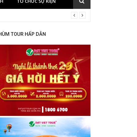
CH
TỔ CHỨC SỰ KIỆN
HÙM TOUR HẤP DẪN