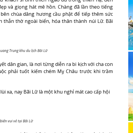
 đẹp và giọng hát mê hồn. Chàng đã lần theo tiếng
n bên chùa dâng hương cầu phật để tiếp thêm sức
 thẫn thờ ngoài biển, hóa thân thành núi Lữ. Bãi
uang Trung khu du lịch Bãi Lữ
ết dân gian, là nơi từng diễn ra bi kịch với cha con
ộc phải tuốt kiếm chém Mỵ Châu trước khi trầm
ùi xa, nay Bãi Lữ là một khu nghỉ mát cao cấp hội
iển vui vẻ tại Bãi Lữ