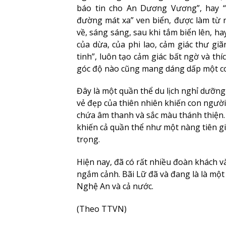
báo tin cho An Dương Vương”, hay “
đường mát xa” ven biển, được làm từ 
về, sáng sáng, sau khi tắm biển lên, ha
của dừa, của phi lao, cảm giác thư giã
tinh”, luôn tạo cảm giác bất ngờ và th
góc độ nào cũng mang dáng dấp một con
Đây là một quần thể du lịch nghỉ dưỡn
vẻ đẹp của thiên nhiên khiến con người
chứa âm thanh và sắc màu thánh thiện.
khiến cả quần thể như một nàng tiên gián
trọng.
Hiện nay, đã có rất nhiều đoàn khách 
ngắm cảnh. Bãi Lữ đã và đang là là mộ
Nghệ An và cả nước.
(Theo TTVN)