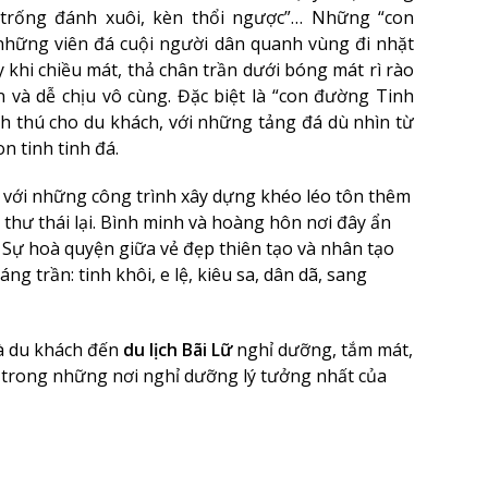
trống đánh xuôi, kèn thổi ngược”… Những “con
những viên đá cuội người dân quanh vùng đi nhặt
y khi chiều mát, thả chân trần dưới bóng mát rì rào
n và dễ chịu vô cùng. Đặc biệt là “con đường Tinh
ích thú cho du khách, với những tảng đá dù nhìn từ
 tinh tinh đá.
g với những công trình xây dựng khéo léo tôn thêm
 thư thái lại. Bình minh và hoàng hôn nơi đây ẩn
 Sự hoà quyện giữa vẻ đẹp thiên tạo và nhân tạo
g trần: tinh khôi, e lệ, kiêu sa, dân dã, sang
và du khách đến
du lịch Bãi Lữ
nghỉ dưỡng, tắm mát,
t trong những nơi nghỉ dưỡng lý tưởng nhất của