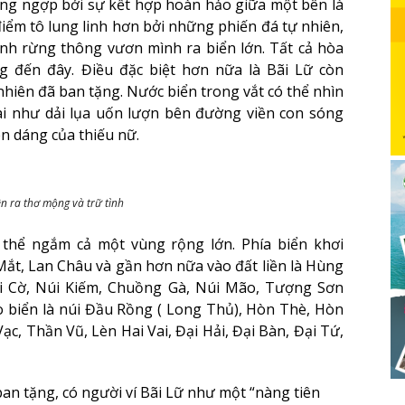
áng ngợp bởi sự kết hợp hoàn hảo giữa một bên là
iểm tô lung linh hơn bởi những phiến đá tự nhiên,
nh rừng thông vươn mình ra biển lớn. Tất cả hòa
 đến đây. Điều đặc biệt hơn nữa là Bãi Lữ còn
hiên đã ban tặng. Nước biển trong vắt có thể nhìn
dài như dải lụa uốn lượn bên đường viền con sóng
n dáng của thiếu nữ.
ện ra thơ mộng và trữ tình
thể ngắm cả một vùng rộng lớn. Phía biển khơi
ắt, Lan Châu và gần hơn nữa vào đất liền là Hùng
úi Cờ, Núi Kiếm, Chuồng Gà, Núi Mão, Tượng Sơn
eo biển là núi Đầu Rồng ( Long Thủ), Hòn Thè, Hòn
ạc, Thần Vũ, Lèn Hai Vai, Đại Hải, Đại Bàn, Đại Tứ,
an tặng, có người ví Bãi Lữ như một “nàng tiên