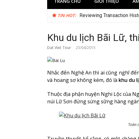
TRANG CHỦ
GIỚI THIỆU
ẨM
TIN HOT:
Reviewing Transaction Hist
Khu du lịch Bãi Lữ, t
Dat Viet Tour
23/04/2015
Nhắc đến Nghệ An thì ai cũng nghĩ đế
và hoang sơ không kém, đó là
khu du lị
Thuộc địa phận huyện Nghi Lộc của Ngh
núi Lữ Sơn đứng sừng sững hàng ngàn 
Toàn c
Truyền thuyết kể rằng, có một chàng l