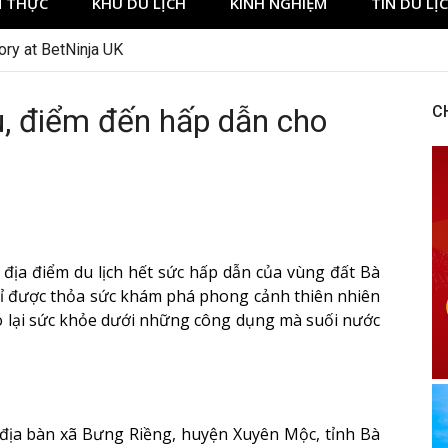
 THỰC
KHU DU LỊCH
KINH NGHIỆM
TIN DU LỊ
ory at BetNinja UK
u, điểm đến hấp dẫn cho
C
 địa điểm du lịch hết sức hấp dẫn của vùng đất Bà
hỉ được thỏa sức khám phá phong cảnh thiên nhiên
tạo lại sức khỏe dưới những công dụng mà suối nước
địa bàn xã Bưng Riềng, huyện Xuyên Mộc, tỉnh Bà