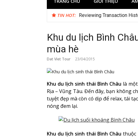
TRANG CHỦ
GIỚI THIỆU
ẨM
TIN HOT:
Reviewing Transaction Hist
Khu du lịch Bình Châ
mùa hè
Dat Viet Tour
23/04/2015
Khu du lịch sinh thái Bình Châu
là một
Rịa – Vũng Tàu. Đến đây, bạn không c
tuyệt đẹp mà còn có dịp để relax, tái 
nóng đem lại.
Khu du lịch sinh thái Bình Châu
thuộc 