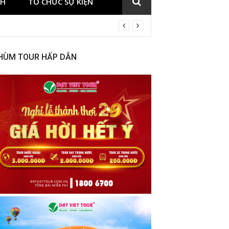
CH
TỔ CHỨC SỰ KIỆN
HÙM TOUR HẤP DẪN