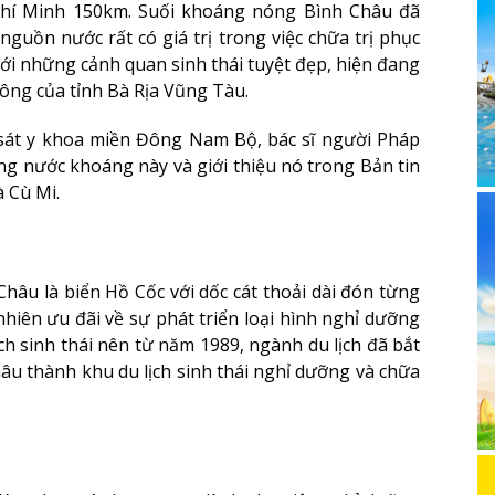
Chí Minh 150km. Suối khoáng nóng Bình Châu đã
guồn nước rất có giá trị trong việc chữa trị phục
với những cảnh quan sinh thái tuyệt đẹp, hiện đang
đông của tỉnh Bà Rịa Vũng Tàu.
sát y khoa miền Đông Nam Bộ, bác sĩ người Pháp
dòng nước khoáng này và giới thiệu nó trong Bản tin
 Cù Mi.
âu là biển Hồ Cốc với dốc cát thoải dài đón từng
hiên ưu đãi về sự phát triển loại hình nghỉ dưỡng
ch sinh thái nên từ năm 1989, ngành du lịch đã bắt
âu thành khu du lịch sinh thái nghỉ dưỡng và chữa