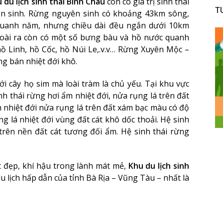
 du lịch sinh thái Bình Châu
còn có giá trị sinh thái
T
ên sinh. Rừng nguyên sinh có khoảng 43km sông,
quanh năm, nhưng chiều dài đều ngắn dưới 10km
goài ra còn có một số bưng bàu và hồ nước quanh
 Linh, hồ Cốc, hồ Núi Le,.v.v… Rừng Xuyên Mộc –
ng bán nhiệt đới khô.
i cây họ sim mà loài tràm là chủ yếu. Tại khu vực
nh thái rừng hơi ẩm nhiệt đới, nửa rụng lá trên đất
 nhiệt đới nửa rụng lá trên đất xám bạc màu có độ
ng lá nhiệt đới vùng đất cát khô dốc thoải. Hệ sinh
trên nền đất cát tương đối ẩm. Hệ sinh thái rừng
t đẹp, khí hậu trong lành mát mẻ,
Khu du lịch sinh
 lịch hấp dẫn của tỉnh Bà Rịa – Vũng Tàu – nhất là