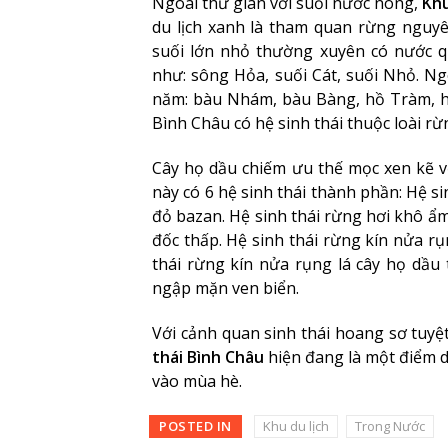
Ngoài thư giãn với suối nước nóng,
Khu
du lịch xanh là tham quan rừng nguy
suối lớn nhỏ thường xuyên có nước 
như: sông Hỏa, suối Cát, suối Nhỏ. N
năm: bàu Nhám, bàu Bàng, hồ Tràm, hồ
Bình Châu có hệ sinh thái thuộc loài rừ
Cây họ dầu chiếm ưu thế mọc xen kẽ vớ
này có 6 hệ sinh thái thành phần: Hệ si
đỏ bazan. Hệ sinh thái rừng hơi khô ẩm
đốc thấp. Hệ sinh thái rừng kín nửa rụ
thái rừng kín nửa rụng lá cây họ dầu 
ngập mặn ven biển.
Với cảnh quan sinh thái hoang sơ tuyệ
thái Bình Châu
hiện đang là một điểm du
vào mùa hè.
POSTED IN
Khu du lịch
Trong Nước