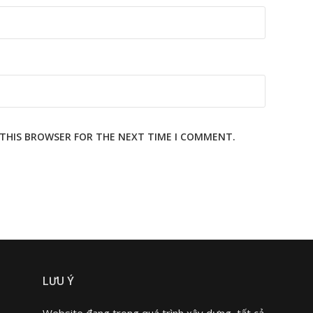
N THIS BROWSER FOR THE NEXT TIME I COMMENT.
LƯU Ý
Website đang trong quá trình xây dựng, tất cả