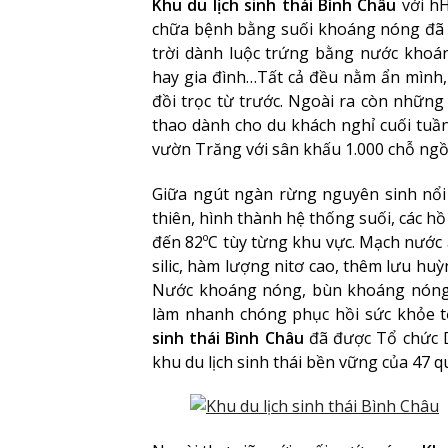
Khu du lịch sinh thái Bình Châu
với hH
chữa bệnh bằng suối khoáng nóng đã 
trời dành luộc trứng bằng nước khoá
hay gia đình…Tất cả đều nằm ẩn mình,
đồi trọc từ trước. Ngoài ra còn những 
thao dành cho du khách nghỉ cuối tuần
vườn Trăng với sân khấu 1.000 chỗ ngồ
Giữa ngút ngàn rừng nguyên sinh nổi
thiên, hình thành hệ thống suối, các hồ
đến 82ºC tùy từng khu vực. Mạch nước
silic, hàm lượng nitơ cao, thêm lưu huỳn
Nước khoáng nóng, bùn khoáng nóng c
làm nhanh chóng phục hồi sức khỏe t
sinh thái Bình Châu
đã được Tổ chức D
khu du lịch sinh thái bền vững của 47 qu