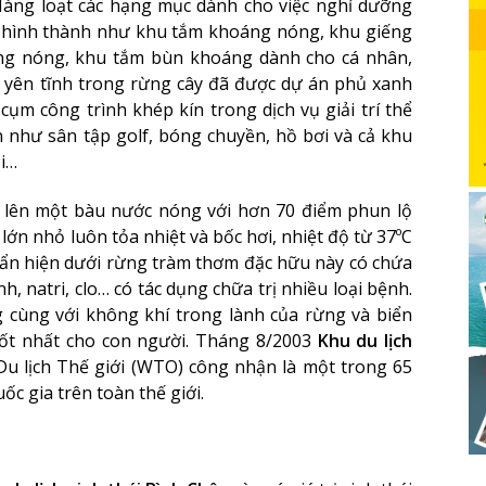
àng loạt các hạng mục dành cho việc nghỉ dưỡng
hình thành như khu tắm khoáng nóng, khu giếng
ng nóng, khu tắm bùn khoáng dành cho cá nhân,
 yên tĩnh trong rừng cây đã được dự án phủ xanh
cụm công trình khép kín trong dịch vụ giải trí thể
 như sân tập golf, bóng chuyền, hồ bơi và cả khu
i…
 lên một bàu nước nóng với hơn 70 điểm phun lộ
 lớn nhỏ luôn tỏa nhiệt và bốc hơi, nhiệt độ từ 37ºC
 ẩn hiện dưới rừng tràm thơm đặc hữu này có chứa
h, natri, clo… có tác dụng chữa trị nhiều loại bệnh.
ùng với không khí trong lành của rừng và biển
ốt nhất cho con người. Tháng 8/2003
Khu du lịch
u lịch Thế giới (WTO) công nhận là một trong 65
ốc gia trên toàn thế giới.