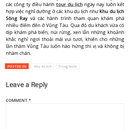
các công ty điều hành
tour du lịch
ngày nay luôn kết
hợp việc nghỉ dưỡng ở các khu du lịch như
Khu du lịch
Sông Ray
và các hành trình tham quan khám phá
nhiều điểm đến ở Vũng Tàu. Qua đó du khách vừa có
dịp khám phá biển, núi rừng, xen lẫn những khoảnh
khắc nghỉ ngơi thoải mái vui tươi, khiến cho những
lần thăm Vũng Tàu luôn hào hứng thi vị và không bị
nhàm chán.
POSTED IN
Khu du lịch
Trong Nước
Leave a Reply
COMMENT
*