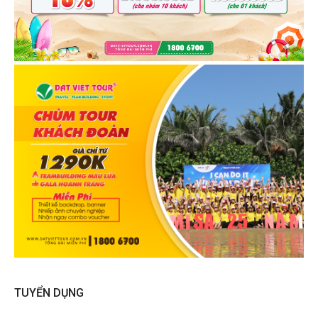
TUYỂN DỤNG