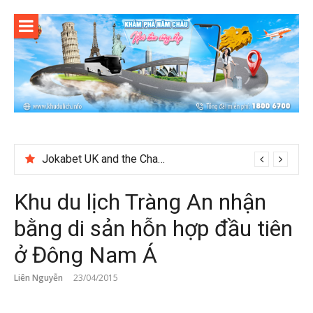
Skip
to
content
Jokabet UK and the Changing Expectations Around Slot Game Selection
Khu du lịch Tràng An nhận
bằng di sản hỗn hợp đầu tiên
ở Đông Nam Á
Liên Nguyễn
23/04/2015