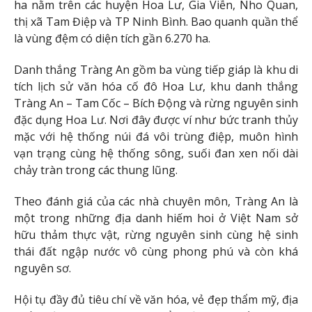
ha nằm trên các huyện Hoa Lư, Gia Viễn, Nho Quan,
thị xã Tam Điệp và TP Ninh Bình. Bao quanh quần thể
là vùng đệm có diện tích gần 6.270 ha.
Danh thắng Tràng An gồm ba vùng tiếp giáp là khu di
tích lịch sử văn hóa cố đô Hoa Lư, khu danh thắng
Tràng An – Tam Cốc – Bích Động và rừng nguyên sinh
đặc dụng Hoa Lư. Nơi đây được ví như bức tranh thủy
mặc với hệ thống núi đá vôi trùng điệp, muôn hình
vạn trạng cùng hệ thống sông, suối đan xen nối dài
chảy tràn trong các thung lũng.
Theo đánh giá của các nhà chuyên môn, Tràng An là
một trong những địa danh hiếm hoi ở Việt Nam sở
hữu thảm thực vật, rừng nguyên sinh cùng hệ sinh
thái đất ngập nước vô cùng phong phú và còn khá
nguyên sơ.
Hội tụ đầy đủ tiêu chí về văn hóa, vẻ đẹp thẩm mỹ, địa