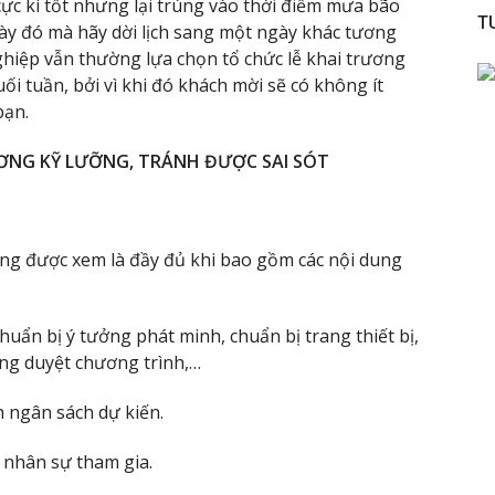
c kì tốt nhưng lại trúng vào thời điểm mưa bão
T
ày đó mà hãy dời lịch sang một ngày khác tương
iệp vẫn thường lựa chọn tổ chức lễ khai trương
i tuần, bởi vì khi đó khách mời sẽ có không ít
bạn.
ƯƠNG KỸ LƯỠNG, TRÁNH ĐƯỢC SAI SÓT
ơng được xem là đầy đủ khi bao gồm các nội dung
chuẩn bị ý tưởng phát minh, chuẩn bị trang thiết bị,
ổng duyệt chương trình,…
n ngân sách dự kiến.
 nhân sự tham gia.