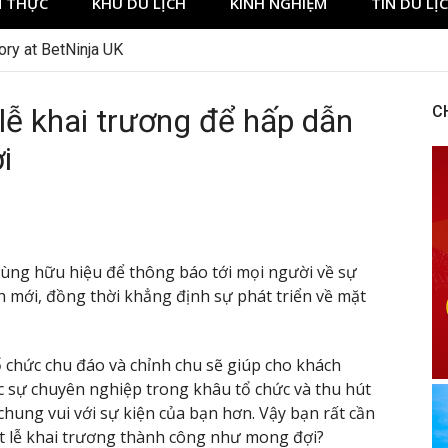
 THỰC
KHU DU LỊCH
KINH NGHIỆM
TIN DU LỊ
ory at BetNinja UK
lễ khai trương để hấp dẫn
C
i
 cùng hữu hiệu để thông báo tới mọi người về sự
mới, đồng thời khẳng định sự phát triển về mặt
 chức chu đáo và chỉnh chu sẽ giúp cho khách
c sự chuyên nghiệp trong khâu tổ chức và thu hút
hung vui với sự kiện của bạn hơn. Vậy bạn rất cần
t lễ khai trương thành công như mong đợi?