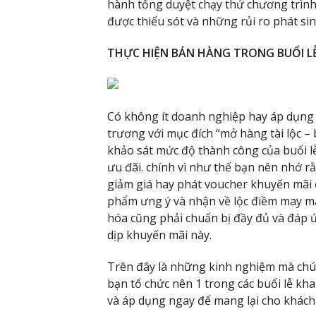
hành tổng duyệt chạy thử chương trình
được thiếu sót và những rủi ro phát sin
THỰC HIỆN BÁN HÀNG TRONG BUỔI L
Có không ít doanh nghiệp hay áp dụng 
trương với mục đích “mở hàng tài lộc – 
khảo sát mức độ thành công của buổi l
ưu đãi. chính vì như thế bạn nên nhớ rằ
giảm giá hay phát voucher khuyến mãi
phẩm ưng ý và nhận về lộc điềm may mắ
hóa cũng phải chuẩn bị đầy đủ và đáp
dịp khuyến mãi này.
Trên đây là những kinh nghiệm mà chú
bạn tổ chức nên 1 trong các buổi lễ k
và áp dụng ngay để mang lại cho khách