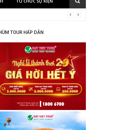
CH
TỔ CHỨC SỰ KIỆN
HÙM TOUR HẤP DẪN