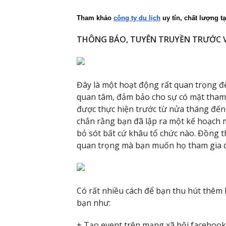
Tham khảo 
công ty du lịch
 uy tín, chất lượng t
THÔNG BÁO, TUYÊN TRUYỀN TRƯỚC V
Đây là một hoạt động rất quan trọng để
quan tâm, đảm bảo cho sự có mặt tham 
được thực hiện trước từ nửa tháng đến 
chắn rằng bạn đã lập ra một kế hoạch m
bỏ sót bất cứ khâu tổ chức nào. Đồng t
quan trọng mà bạn muốn họ tham gia để
Có rất nhiều cách để bạn thu hút thêm 
bạn như:
+ Tạo event trên mạng xã hội facebook