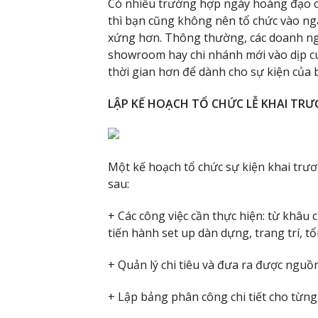
Có nhiều trường hợp ngày hoàng đạo cự
thì bạn cũng không nên tổ chức vào ng
xứng hơn. Thông thường, các doanh ngh
showroom hay chi nhánh mới vào dịp cuố
thời gian hơn để dành cho sự kiện của 
LẬP KẾ HOẠCH TỔ CHỨC LỄ KHAI TR
Một kế hoạch tổ chức sự kiện khai trư
sau:
+ Các công việc cần thực hiện: từ khâu 
tiến hành set up dàn dựng, trang trí, t
+ Quản lý chi tiêu và đưa ra được nguồ
+ Lập bảng phân công chi tiết cho từng