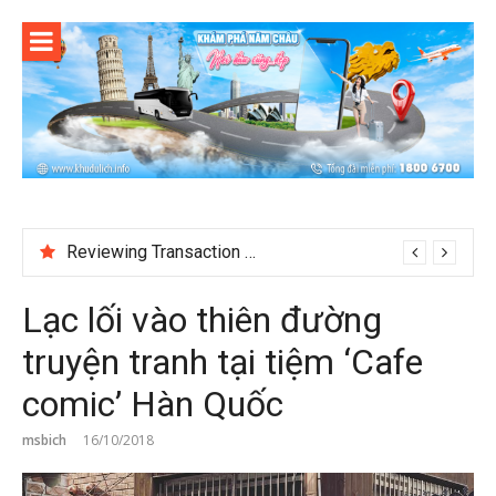
Skip
to
content
Reviewing Transaction History at BetNinja UK
Lạc lối vào thiên đường
truyện tranh tại tiệm ‘Cafe
comic’ Hàn Quốc
msbich
16/10/2018