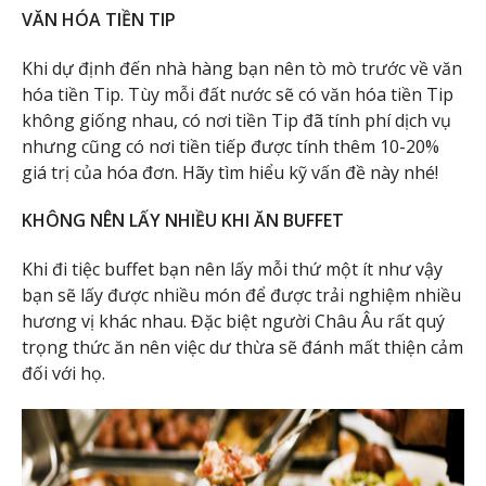
VĂN HÓA TIỀN TIP
Khi dự định đến nhà hàng bạn nên tò mò trước về văn
hóa tiền Tip. Tùy mỗi đất nước sẽ có văn hóa tiền Tip
không giống nhau, có nơi tiền Tip đã tính phí dịch vụ
nhưng cũng có nơi tiền tiếp được tính thêm 10-20%
giá trị của hóa đơn. Hãy tìm hiểu kỹ vấn đề này nhé!
KHÔNG NÊN LẤY NHIỀU KHI ĂN BUFFET
Khi đi tiệc buffet bạn nên lấy mỗi thứ một ít như vậy
bạn sẽ lấy được nhiều món để được trải nghiệm nhiều
hương vị khác nhau. Đặc biệt người Châu Âu rất quý
trọng thức ăn nên việc dư thừa sẽ đánh mất thiện cảm
đối với họ.