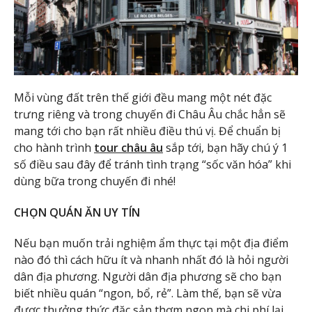
Mỗi vùng đất trên thế giới đều mang một nét đặc
trưng riêng và trong chuyến đi Châu Âu chắc hẳn sẽ
mang tới cho bạn rất nhiều điều thú vị. Để chuẩn bị
cho hành trình
tour châu âu
sắp tới, bạn hãy chú ý 1
số điều sau đây để tránh tình trạng “sốc văn hóa” khi
dùng bữa trong chuyến đi nhé!
CHỌN QUÁN ĂN UY TÍN
Nếu bạn muốn trải nghiệm ẩm thực tại một địa điểm
nào đó thì cách hữu ít và nhanh nhất đó là hỏi người
dân địa phương. Người dân địa phương sẽ cho bạn
biết nhiều quán “ngon, bổ, rẻ”. Làm thế, bạn sẽ vừa
được thưởng thức đặc sản thơm ngon mà chi phí lại