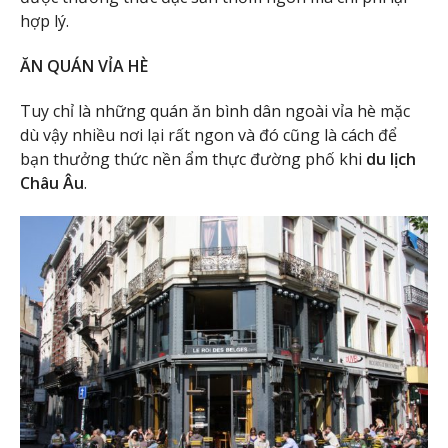
hợp lý.
ĂN QUÁN VỈA HÈ
Tuy chỉ là những quán ăn bình dân ngoài vỉa hè mặc
dù vậy nhiều nơi lại rất ngon và đó cũng là cách để
bạn thưởng thức nền ẩm thực đường phố khi
du lịch
Châu Âu
.