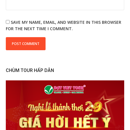
SAVE MY NAME, EMAIL, AND WEBSITE IN THIS BROWSER
FOR THE NEXT TIME I COMMENT.
CHÙM TOUR HẤP DẪN