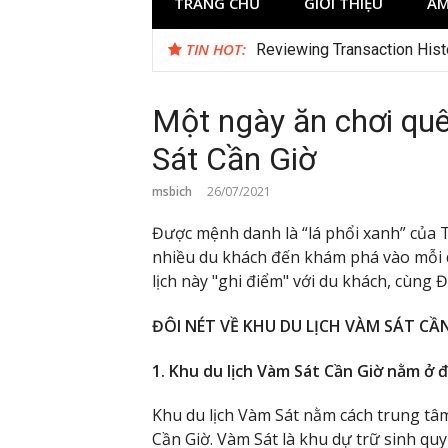
TRANG CHỦ
GIỚI THIỆU
ẨM
TIN HOT:
Reviewing Transaction Hist
Một ngày ăn chơi quê
Sát Cần Giờ
msbich
26/07/2021
Được mệnh danh là “lá phổi xanh” của T
nhiều du khách đến khám phá vào mỗi d
lịch này "ghi điểm" với du khách, cùng 
ĐÔI NÉT VỀ KHU DU LỊCH VÀM SÁT CẦ
1. Khu du lịch Vàm Sát Cần Giờ nằm ở 
Khu du lịch Vàm Sát nằm cách trung t
Cần Giờ. Vàm Sát là khu dự trữ sinh q