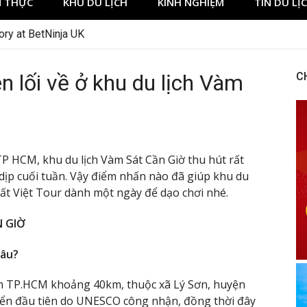
 THỰC
KHU DU LỊCH
KINH NGHIỆM
TIN DU LỊ
ory at BetNinja UK
n lối về ở khu du lịch Vàm
C
P HCM, khu du lịch Vàm Sát Cần Giờ thu hút rất
ịp cuối tuần. Vậy điểm nhấn nào đã giúp khu du
Đất Việt Tour dành một ngày để dạo chơi nhé.
N GIỜ
đâu?
âm TP.HCM khoảng 40km, thuộc xã Lý Sơn, huyện
uyển đầu tiên do UNESCO công nhận, đồng thời đây