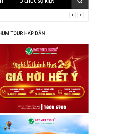
CH
TỔ CHỨC SỰ KIỆN
HÙM TOUR HẤP DẪN