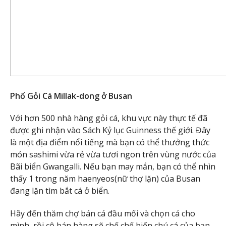
Phố Gỏi Cá Millak-dong ở Busan
Với hơn 500 nhà hàng gỏi cá, khu vực này thực tế đã
được ghi nhận vào Sách Kỷ lục Guinness thế giới. Đây
là một địa điểm nổi tiếng mà bạn có thể thưởng thức
món sashimi vừa rẻ vừa tươi ngon trên vùng nước của
Bãi biển Gwangalli. Nếu bạn may mắn, bạn có thể nhìn
thấy 1 trong năm haenyeos(nữ thợ lặn) của Busan
đang lặn tìm bắt cá ở biển.
Hãy đến thăm chợ bán cá đầu mối và chọn cá cho
mình, rồi cô bán hàng sẽ chế chế biến chú cá của bạn