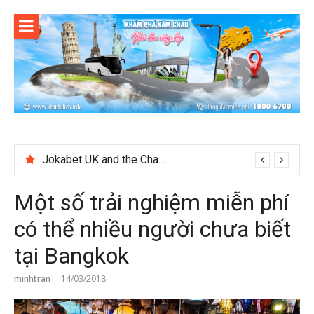
Skip
to
content
Jokabet UK and the Changing Expectations Around Slot Game Selection
Một số trải nghiệm miễn phí
có thể nhiều người chưa biết
tại Bangkok
minhtran
14/03/2018