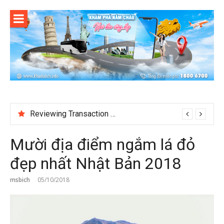
Skip
to
content
Reviewing Transaction History at BetNinja UK
Mười địa điểm ngắm lá đỏ
đẹp nhất Nhật Bản 2018
msbich
05/10/2018