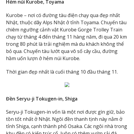
Hẻm núi Kurobe, Toyama
Kurobe – nơi có đường tàu điện chạy qua đẹp nhất
Nhật, thuộc dãy Alps Nhật ở tỉnh Toyama. Chuyến tàu
chiêm ngưỡng cảnh vật Kurobe Gorge Trolley Train
chạy từ tháng 4 đến tháng 11 hàng năm, đi qua 20 km
trong 80 phút là trải nghiệm mà du khách không thể
bỏ qua. Chuyến tàu lướt qua vô số cây cầu, đường
hầm uốn lượn ở hẻm núi Kurobe.
Thời gian đẹp nhất là cuối tháng 10 đầu tháng 11.
Đền Seryu-ji Tokugen-in, Shiga
Seryu-ji Tokugen-in vốn là một nơi được gìn giữ, bảo
tồn tốt nhất ở Nhật. Ngôi đền thanh tịnh này nằm ở
tỉnh Shiga, cạnh thành phố Osaka. Các ngôi nhà trong
khu đền có kiến trúc cổ, luôn có thêm vườn rải đá,