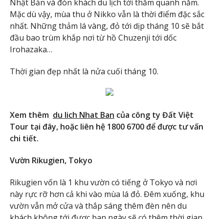
Nhật Bản và đón khách du lịch tới thăm quanh năm.
Mặc dù vậy, mùa thu ở Nikko vẫn là thời điểm đặc sắc
nhất. Những thảm lá vàng, đỏ tới dịp tháng 10 sẽ bắt
đầu bao trùm khắp nơi từ hồ Chuzenji tới dốc
Irohazaka…
Thời gian đẹp nhất là nửa cuối tháng 10.
Xem thêm
du lich Nhat Ban
của công ty Đất Việt
Tour tại đây, hoặc liên hệ 1800 6700 để được tư vấn
chi tiết.
Vườn Rikugien, Tokyo
Rikugien vốn là 1 khu vườn có tiếng ở Tokyo và nơi
này rực rỡ hơn cả khi vào mùa lá đỏ. Đêm xuống, khu
vườn vẫn mở cửa và thắp sáng thêm đèn nên du
khách không tới được ban ngày sẽ có thêm thời gian