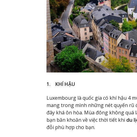
1. KHÍ HẬU
Luxembourg là quốc gia có khí hậu 4 mù
mang trong mình những nét quyến rũ đặ
đây khá ôn hòa. Mùa đông không quá l
bạn băn khoăn về việc thời tiết khi
du l
đỗi phù hợp cho bạn.