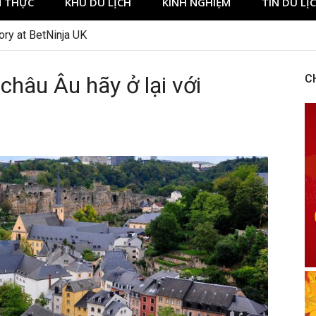
 THỰC
KHU DU LỊCH
KINH NGHIỆM
TIN DU LỊ
ng Expectations Around Slot Game Selection
 châu Âu hãy ở lại với
C