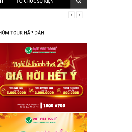
CH
TỔ CHỨC SỰ KIỆN
HÙM TOUR HẤP DẪN