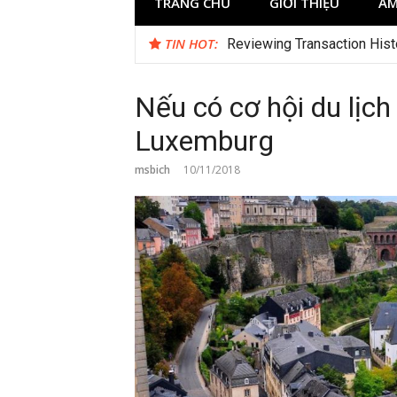
TRANG CHỦ
GIỚI THIỆU
ẨM
TIN HOT:
Jokabet UK and the Changi
Nếu có cơ hội du lịch
Luxemburg
msbich
10/11/2018