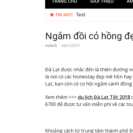
TRANG CHỦ
GIỚI THIỆU
ẨM
TIN HOT:
Test
Reviewing Transaction Hist
Ngắm đồi cỏ hồng đ
msbich
04/12/2017
Đà Lạt được nhắc đến là thiên đường với
là nơi có các homestay đẹp mê hồn hay 
Lạt, bạn còn có cơ hội ngắm cánh đồng
Xem thêm >>>
du lịch Đà Lạt Tết 2018
6700 để được tư vấn miễn phí về các tou
Khoảng cách từ trung tâm thành phố Đà 