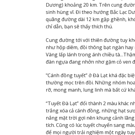
Dương) khoảng 20 km. Trên cung đường 
sinh hùng vĩ. Đi theo hướng Bắc Lạc D
quãng đường dài 12 km gập ghềnh, khó
chỉ dẫn, bạn sẽ thấy thích thú.
Cung đường tới với thiên đường tuy kh
như hộp diêm, đồi thông bạt ngàn hay 
Vàng lấp lánh trong ánh chiều tà…Thậ
đàn ngựa đang nhởn nhơ gặm cỏ ven 
"Cánh đồng tuyết” ở Đà Lạt khá đặc biệt
thường mọc trên đồi. Những nhóm hoa 
rỡ, mong manh, lung linh mà bất cứ khá
“Tuyết Đà Lạt” đổi thành 2 màu khác n
trắng xóa cả cánh đồng, những hạt sươ
nắng mặt trời gợi nên khung cảnh lãng
tích. Cũng có lúc tuyết chuyển sang m
để mọi người trải nghiệm một ngày tuyệ