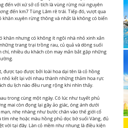
đến với xứ sở cổ tích là vùng rừng núi nguyên
ương đến km7 Tùng Lâm rẽ trái. Tiếp đó, vượt qua
 khăn xuyên rừng thông và nhất là không có biển
ó khăn nhưng có không ít ngôi nhà nhỏ xinh xắn
những trang trại trồng rau, củ quả và dòng suối
m chí, nhiều du khách còn may mắn bắt gặp những
đường.
, được tạo được bởi loài hoa dại tên là cỏ hồng
nhỏ kết lại với nhau thành những thảm hoa rực
ch du lịch nào đều rung rộng khi nhìn thấy.
hau trong cùng một ngày. Có lúc như tuyết phủ
ng mai còn đọng lại gây ảo giác, óng ánh dưới
 mạn, nhẹ nhàng như bước chân vào thế giới cổ
àu tím nhẹ hoặc màu hồng phủ dọc bờ suối Vàng, đủ
t vời tại đây. Làn cỏ mềm như nhung là điều kiện