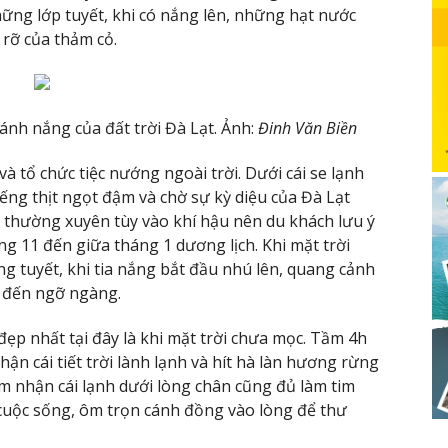
ng lớp tuyết, khi có nắng lên, những hạt nước
 rỡ của thảm cỏ.
nh nắng của đất trời Đà Lạt. Ảnh:
Đinh Văn Biền
à tổ chức tiệc nướng ngoài trời. Dưới cái se lạnh
iếng thịt ngọt đậm và chờ sự kỳ diệu của Đà Lạt
i thường xuyên tùy vào khí hậu nên du khách lưu ý
ng 11 đến giữa tháng 1 dương lịch. Khi mặt trời
ng tuyết, khi tia nắng bắt đầu nhú lên, quang cảnh
 đến ngỡ ngàng.
ẹp nhất tại đây là khi mặt trời chưa mọc. Tầm 4h
hận cái tiết trời lành lạnh và hít hà làn hương rừng
ảm nhận cái lạnh dưới lòng chân cũng đủ làm tim
 cuộc sống, ôm trọn cánh đồng vào lòng để thư