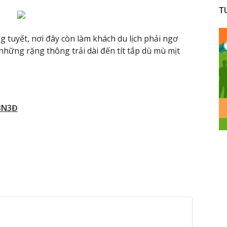
T
 tuyết, nơi đây còn làm khách du lịch phải ngơ
hững rặng thông trải dài đến tít tắp dù mù mịt
 3N3Đ