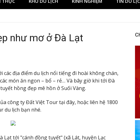
 THỰC
KHU DU LỊCH
KINH NGHIỆM
TIN DU LỊ
ory at BetNinja UK
ẹp như mơ ở Đà Lạt
C
 các địa điểm du lịch nổi tiếng đi hoài không chán,
các món ăn ngon – bổ – rẻ… Và bây giờ khi tới Đà
 tuyết hồng đẹp mê hồn ở Suối Vàng.
của công ty Đất Việt Tour tại đây, hoặc liên hệ 1800
r du lịch bạn nhé.
Lạt tới "cánh đồng tuyết" (xã Lát, huyện Lạc