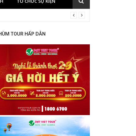
CH
TỔ CHỨC SỰ KIỆN
HÙM TOUR HẤP DẪN