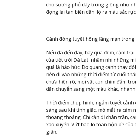
cho sương phủ dày trông giống như nhữ
đọng lại tan biến dần, lộ ra màu sắc rực
Cánh đồng tuyết hồng lãng mạn trong á
Nếu đã đến đây, hãy qua đêm, cắm trại v
của tiết trời Đà Lạt, nhâm nhi những m
quả là háo hức. Do quang cảnh thay đổ
nên đi vào những thời điểm từ cuối thá
chưa hiện rõ, mọi vật còn chìm đắm tro
dần chuyển sang một màu khác, nhanh
Thời điểm chụp hình, ngắm tuyết cảnh đ
sáng sau khi tỉnh giấc, mở mắt ra cảm n
thoang thoảng. Chỉ cần đi chân trần, c
xao xuyến. Vứt bao lo toan bộn bề của
giãn.