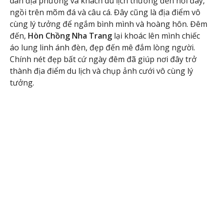
dân địa phương và khách du lịch thường đến nơi đây,
ngồi trên mõm đá và câu cá. Đây cũng là địa điểm vô
cùng lý tưởng để ngắm bình mình và hoàng hôn. Đêm
đến,
Hòn Chồng Nha Trang
lại khoác lên mình chiếc
áo lung linh ánh đèn, đẹp đến mê đắm lòng người.
Chính nét đẹp bất cứ ngày đêm đã giúp nơi đây trở
thành địa điểm du lịch và chụp ảnh cưới vô cùng lý
tưởng.