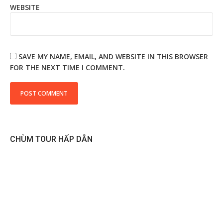
WEBSITE
SAVE MY NAME, EMAIL, AND WEBSITE IN THIS BROWSER
FOR THE NEXT TIME I COMMENT.
CHÙM TOUR HẤP DẪN