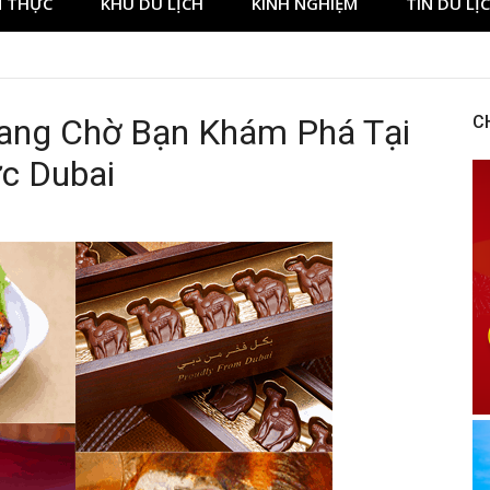
 THỰC
KHU DU LỊCH
KINH NGHIỆM
TIN DU LỊ
Đang Chờ Bạn Khám Phá Tại
C
c Dubai