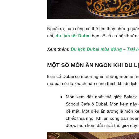
Ngoài ra, bạn cũng có thể tìm thấy những quá
nói,
du lịch tết Dubai
bạn sẽ có cơ hội thưởn
Xem thêm:
Du lịch Dubai mùa đông – Trải 
MỘT SỐ MÓN ĂN NGON KHI DU L
kiên cố Dubai có muôn nghìn những món ăn ng
mà bất cứ du khách nào cũng thích khi du lịch
Món kem đắt nhất thế giới: Balack
Scoopi Cafe ở Dubai. Món kem này đ
bề mặt. Một điều ấn tượng là món k
chiếc thìa nhỏ. Khi ăn xong bạn hoàn
được món kem đắt nhất thế giới này 