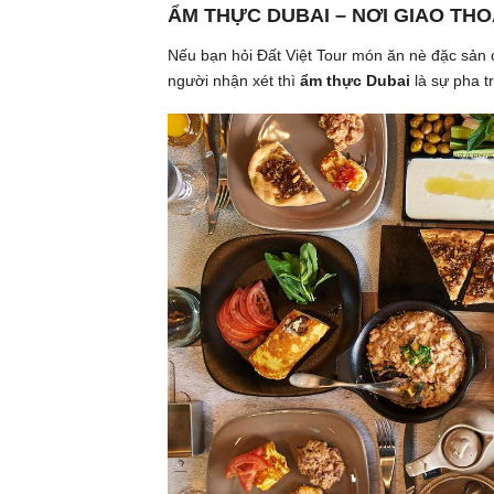
ẨM THỰC DUBAI – NƠI GIAO THO
Nếu bạn hỏi Đất Việt Tour món ăn nè đặc sản c
người nhận xét thì
ẩm thực Dubai
là sự pha t