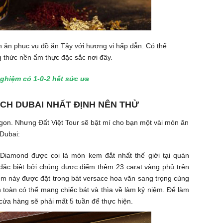
n ăn phục vụ đồ ăn Tây với hương vị hấp dẫn. Có thể
g thức nền ẩm thực đặc sắc nơi đây.
nghiệm có 1-0-2 hết sức ưa
ỊCH DUBAI NHẤT ĐỊNH NÊN THỬ
on. Nhưng Đất Việt Tour sẽ bật mí cho bạn một vài món ăn
 Dubai:
 Diamond được coi là món kem đắt nhất thế giới tại quán
ặc biệt bởi chúng được điểm thêm 23 carat vàng phủ trên
em này được đặt trong bát versace hoa văn sang trọng cùng
 toàn có thể mang chiếc bát và thìa về làm kỷ niệm. Để làm
cửa hàng sẽ phải mất 5 tuần để thực hiện.