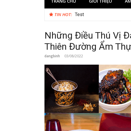
TRANG CHỦ
GIỚI THIỆU
ẨM
TIN HOT:
Test
Những Điều Thú Vị 
Thiên Đường Ẩm Thự
dangbinh
03/08/2022