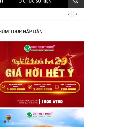
CH
TỔ CHỨC SỰ KIỆN
HÙM TOUR HẤP DẪN