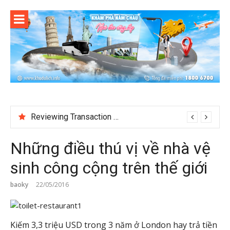
Skip
to
content
Reviewing Transaction History at BetNinja UK
Những điều thú vị về nhà vệ
sinh công cộng trên thế giới
baoky
22/05/2016
Kiếm 3,3 triệu USD trong 3 năm ở London hay trả tiền