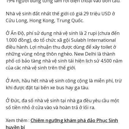
19% người dùng từng làm rơi điện thoại vào bồn cầu.
Nhà vệ sinh đắt nhất thế giới có giá 29 triệu USD ở
Cửu Long, Hong Kong, Trung Quốc.
Ở Ấn Độ, phí sử dụng nhà vệ sinh là 2 rupi (chưa đến
1.000 đồng), do tổ chức xã gội Sulabh International
điều hành. Lợi nhuận thu được dùng để xây toilet ở
những vùng nông thôn nghèo. New Delhi là thành
phố có bảo tàng nhà vệ sinh tái hiện lịch sử 4.500 năm
của các nhà vệ sinh trên thế giới.
Ở Anh, hầu hết nhà vệ sinh công cộng là miễn phí, trừ
khi được đặt tại bến xe bus hay ga tàu.
Ở Đức, đa số nhà vệ sinh tại nhà ga đều yêu cầu một
số tiền nhỏ ở cửa vào và hoàn trả ở lối ra.
Xem thêm :
Chiêm ngưỡng khám phá đảo Phục Sinh
huyền bí