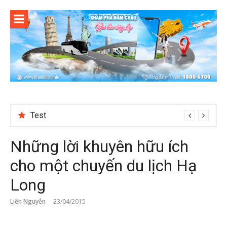
Skip
to
content
Test
Reviewing Transaction History at BetNinja UK
Những lời khuyên hữu ích
cho một chuyến du lịch Hạ
Long
Liên Nguyễn
23/04/2015