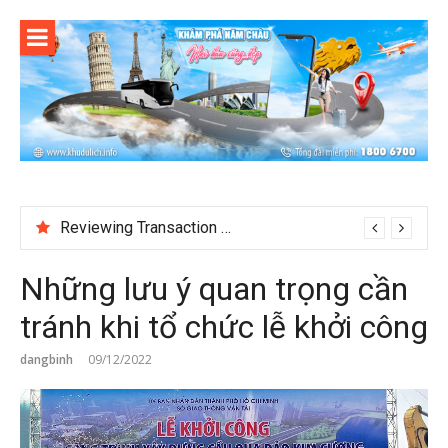
Skip
to
content
Reviewing Transaction History at BetNinja UK
Những lưu ý quan trọng cần
tránh khi tổ chức lễ khởi công
dangbinh
09/12/2022