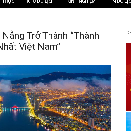
 THỰC
KHU DU LỊCH
KINH NGHIỆM
TIN DU LỊ
 Nẵng Trở Thành “Thành
C
Nhất Việt Nam”