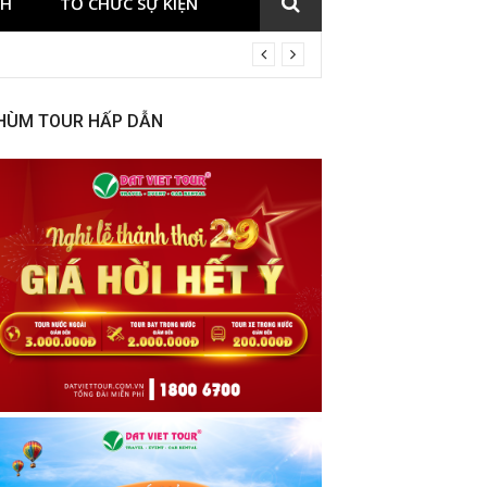
CH
TỔ CHỨC SỰ KIỆN
HÙM TOUR HẤP DẪN