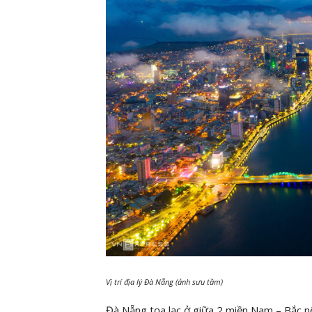
Vị trí địa lý Đà Nẵng (ảnh sưu tầm)
Đà Nẵng tọa lạc ở giữa 2 miền Nam – Bắc nên