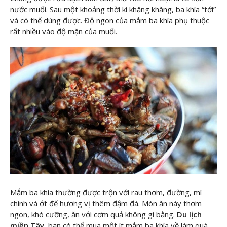
nước muối. Sau một khoảng thời kì khăng khăng, ba khía “tới”
và có thể dùng được. Độ ngon của mắm ba khía phụ thuộc
rất nhiều vào độ mặn của muối.
Mắm ba khía thường được trộn với rau thơm, đường, mì
chính và ớt để hương vị thêm đậm đà. Món ăn này thơm
ngon, khó cưỡng, ăn với cơm quả không gì bằng.
Du lịch
miền Tây
, bạn có thể mua một ít mắm ba khía về làm quà