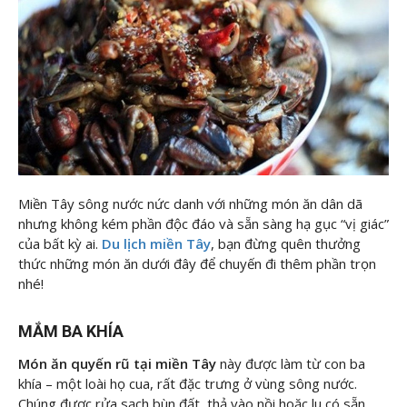
Miền Tây sông nước nức danh với những món ăn dân dã
nhưng không kém phần độc đáo và sẵn sàng hạ gục “vị giác”
của bất kỳ ai.
Du lịch miền Tây
, bạn đừng quên thưởng
thức những món ăn dưới đây để chuyến đi thêm phần trọn
nhé!
MẮM BA KHÍA
Món ăn quyến rũ tại miền Tây
này được làm từ con ba
khía – một loài họ cua, rất đặc trưng ở vùng sông nước.
Chúng được rửa sạch bùn đất, thả vào nồi hoặc lu có sẵn