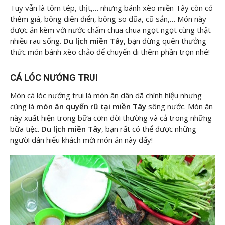
Tuy vẫn là tôm tép, thịt,… nhưng bánh xèo miền Tây còn có
thêm giá, bông điên điển, bông so đũa, cũ sắn,… Món này
được ăn kèm với nước chấm chua chua ngọt ngọt cùng thật
nhiều rau sống.
Du lịch miền Tây,
bạn đừng quên thưởng
thức món bánh xèo chảo để chuyến đi thêm phần trọn nhé!
CÁ LÓC NƯỚNG TRUI
Món cá lóc nướng trui là món ăn dân dã chính hiệu nhưng
cũng là
món ăn quyến rũ tại miền Tây
sông nước. Món ăn
này xuất hiện trong bữa cơm đời thường và cả trong những
bữa tiệc.
Du lịch miền Tây
, bạn rất có thể được những
người dân hiếu khách mời món ăn này đấy!