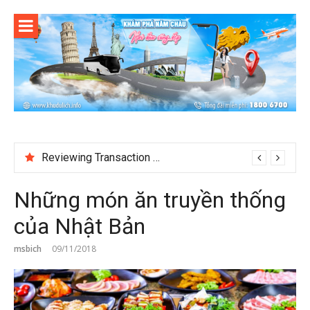
Skip
to
content
Reviewing Transaction History at BetNinja UK
Những món ăn truyền thống
của Nhật Bản
msbich
09/11/2018