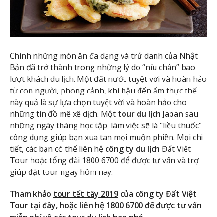
Chính những món ăn đa dạng và trứ danh của Nhật
Bản đã trở thành trong những lý do “níu chân” bao
lượt khách du lịch. Một đất nước tuyệt vời và hoàn hảo
từ con người, phong cảnh, khí hậu đến ẩm thực thế
này quả là sự lựa chọn tuyệt vời và hoàn hảo cho
những tín đồ mê xê dịch. Một
tour du lịch Japan
sau
những ngày tháng học tập, làm việc sẽ là “liều thuốc”
công dụng giúp bạn xua tan mọi muộn phiền. Mọi chi
tiết, các bạn có thể liên hệ
công ty du lịch
Đất Việt
Tour hoặc tổng đài 1800 6700 để được tư vấn và trợ
giúp đặt tour ngay hôm nay.
Tham khảo
tour tết tây 2019
của công ty Đất Việt
Tour tại đây, hoặc liên hệ 1800 6700 để được tư vấn
miễn phí về các tour du lịch bạn nhé.