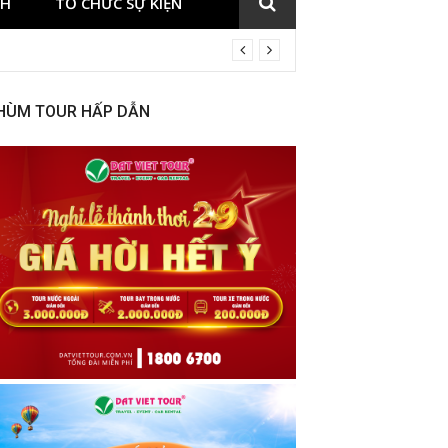
CH
TỔ CHỨC SỰ KIỆN
HÙM TOUR HẤP DẪN