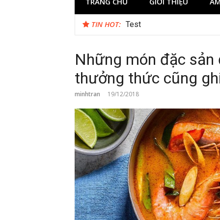
TRANG CHỦ
GIỚI THIỆU
ẨM
TIN HOT:
Test
Những món đặc sản đ
thưởng thức cũng gh
minhtran
19/12/2018