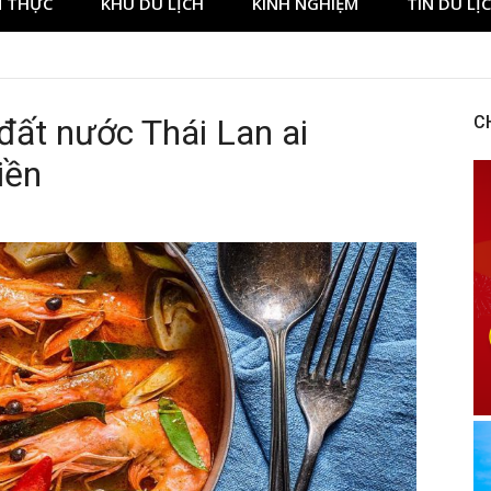
 THỰC
KHU DU LỊCH
KINH NGHIỆM
TIN DU LỊ
ất nước Thái Lan ai
C
iền