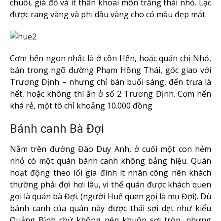
chuối, giá đỗ và ít thân khoai môn trắng thái nhỏ. Lạc
được rang vàng và phi dầu vàng cho có màu đẹp mắt.
Cơm hến ngon nhất là ở cồn Hến, hoặc quán chị Nhỏ,
bán trong ngõ đường Phạm Hồng Thái, góc giao với
Trương Định – nhưng chỉ bán buổi sáng, đến trưa là
hết, hoặc không thì ăn ở số 2 Trương Định. Cơm hến
khá rẻ, một tô chỉ khoảng 10.000 đồng
Bánh canh Bà Đợi
Nằm trên đường Đào Duy Anh, ở cuối một con hẻm
nhỏ có một quán bánh canh không bảng hiệu. Quán
hoạt động theo lối gia đình ít nhân công nên khách
thường phải đợi hơi lâu, vì thế quán được khách quen
gọi là quán bà Đợi. (người Huế quen gọi là mụ Đợi). Dù
bánh canh của quán này được thái sợi dẹt như kiểu
Quảng Bình chứ không nén khuôn sợi tròn, nhưng