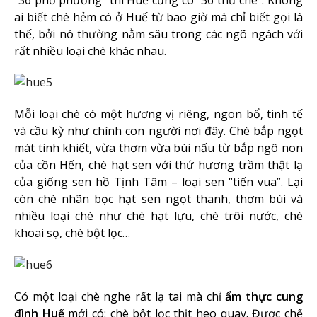
ai biết chè hẻm có ở Huế từ bao giờ mà chỉ biết gọi là
thế, bởi nó thường nằm sâu trong các ngõ ngách với
rất nhiều loại chè khác nhau.
Mỗi loại chè có một hương vị riêng, ngon bổ, tinh tế
và cầu kỳ như chính con người nơi đây. Chè bắp ngọt
mát tinh khiết, vừa thơm vừa bùi nấu từ bắp ngô non
của cồn Hến, chè hạt sen với thứ hương trầm thật lạ
của giống sen hồ Tịnh Tâm – loại sen “tiến vua”. Lại
còn chè nhãn bọc hạt sen ngọt thanh, thơm bùi và
nhiều loại chè như chè hạt lựu, chè trôi nước, chè
khoai sọ, chè bột lọc…
Có một loại chè nghe rất lạ tai mà chỉ
ẩm thực cung
đình Huế
mới có: chè bột lọc thịt heo quay. Được chế