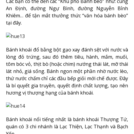
Các bạn có thể đến các “Khu phố Bánh bèo” như: cung
An Định, đường Ngự Bình, đường Nguyễn Bỉnh
Khiêm… để tận mắt thưởng thức “văn hóa bánh bèo”
tại đây.
Bánh khoái đổ bằng bột gạo xay đánh sệt với nước và
lòng đỏ trứng, sau đó thêm tiêu, hành, mắm, muối,
tôm bóc vỏ, thịt bò (hoặc chim) nướng thái lát, mỡ thái
lát nhỏ, giá sống. Bánh ngon một phần nhờ nước lèo,
thứ nước chấm chỉ các đầu bếp giỏi mới chế được. Ðây
là bí quyết gia truyền, quyết định chất lượng, tạo nên
hương vị thượng hạng của bánh khoái.
Bánh khoái nổi tiếng nhất là bánh khoái Thượng Tứ,
quán có 3 chi nhánh là Lạc Thiện, Lạc Thạnh và Bạch
Yến.