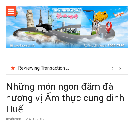
Skip
to
content
Reviewing Transaction History at BetNinja UK
Jokabet UK and the Changing Expectations Around Slot Game Selection
Những món ngon đậm đà
hương vị Ẩm thực cung đình
Huế
msduyen
23/10/2017