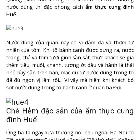
nước dùng thì đặc phong cách
ẩm
thực cung đình
Huế
.
Nước dùng của quán này có vị đậm đà và thơm tự
nhiên của tôm. Khi tô bánh canh được bưng ra, nước
trong, chả và tôm tươi giòn sần sật, thực khách sẽ gia
thêm tiêu, muối, chanh, tương ớt dầu và hành lá thái
nhỏ bầy sẵn trên bàn, mặc dù tự nước dùng trong tô
đã đủ ngon vị lắm rồi… Vì vậy mà hiếm khi khách bỏ
sót nước dùng trong tô bánh canh ở quán bà Đợi.
Chè Hẻm đặc sản của ẩm thực cung
đình Huế
Ông bà ta ngày xưa thường nói nếu ngoài Hà Nội có
“36 phố phường” thì Huế cũng có “36 thứ chè”. Không