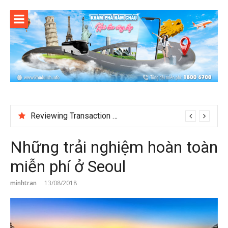
Skip
to
content
Test
Reviewing Transaction History at BetNinja UK
Những trải nghiệm hoàn toàn
miễn phí ở Seoul
minhtran
13/08/2018