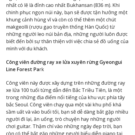
nhất có lẽ là đỉnh cao nhất Bukhansan (836 m). Khi
chinh phục ngọn núi này, bạn sẽ được tận hưởng một
khung cảnh hùng vĩ và còn có thể thêm một chút
makgeolli (rượu gạo truyền thống Hàn Quốc) từ
những người leo núi bản địa, những người luôn được
biết đến bởi sự thân thiện với việc chia sẻ đồ uống của
mình với du khách.
Công viên đường ray xe lửa xuyên rừng Gyeongui
Line Forest Pa
rk
Công viên này được xây dựng trên những đường ray
xe lửa 100 tuổi từng dẫn đến Bắc Triều Tiên, là một
trong những địa điểm nổi tiếng của khu vực phía tây
bắc Seoul. Công viên chạy qua một vài khu phố khá
sầm uất và vào buổi tối, bạn sẽ dễ dàng bắt gặp nhiều
người đi lại, ăn uống, trò chuyện hay những người
chơi guitar. Thậm chí vào những ngày đẹp trời, bạn
còn có thể bắt gặp những người biểu diễn piano tại