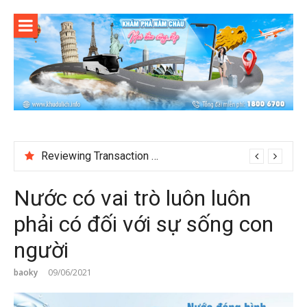
Skip
to
content
Reviewing Transaction History at BetNinja UK
Nước có vai trò luôn luôn
phải có đối với sự sống con
người
baoky
09/06/2021