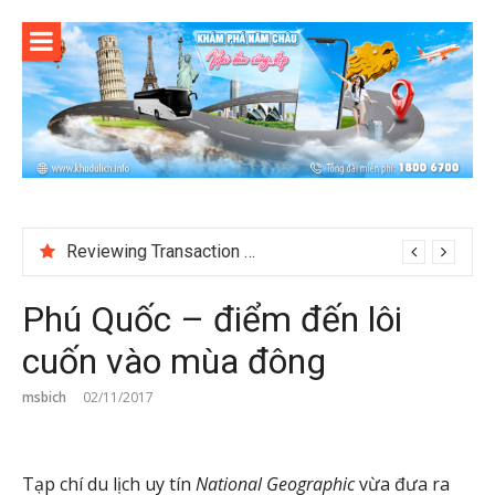
Skip
to
content
Reviewing Transaction History at BetNinja UK
Phú Quốc – điểm đến lôi
cuốn vào mùa đông
msbich
02/11/2017
Tạp chí du lịch uy tín
National Geographic
vừa đưa ra