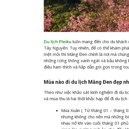
Du lịch Pleiku
luôn mang đến cho du khách 
Tây Nguyên. Tuy nhiên, để có thể khám phá 
mệt mỏi thì Măng Đen chính là nơi mà chúng 
những rừng thông xanh ngát và bầu không k
điều ham thích và hấp dẫn gói gọn trong t
Mùa nào đi du lịch Măng Đen đẹp nh
Theo như việc khảo sát kinh nghiệm đi du l
và mùa thu là hai thời khắc hạp để đi du lịc
Mùa Xuân ( Từ tháng 01 – tháng 03)
nhưng không cho nên mà những bôn
nhau nở khi vào cuối tháng 01 ph