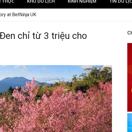
 THỰC
KHU DU LỊCH
KINH NGHIỆM
TIN DU LỊ
ory at BetNinja UK
en chỉ từ 3 triệu cho
C