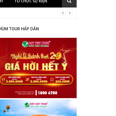
CH
TỔ CHỨC SỰ KIỆN
HÙM TOUR HẤP DẪN