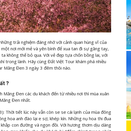
những trải nghiệm đáng nhớ với cảnh quan hùng vĩ của
một nơi mới mẻ và yên bình để xua tan đi sự găng tay,
ta không thể bỏ qua. Với vẻ đẹp tựa chốn bồng lai, với
hí trong lành. Hãy cùng Đất Việt Tour khám phá nhiều
our Măng Đen 3 ngày 3 đêm thôi nào.
ất ?
ịch Măng Đen các du khách đến từ nhiều nơi thì mùa xuân
h Măng Đen nhất.
: Thời tiết lúc này vẫn còn se se cái lạnh của mùa đông
g hoa anh đào lại e sợ, khép kín. Những nụ hoa thi đua
ủ khắp con đường và ngọn đồi. Với hương thơm dịu dàng