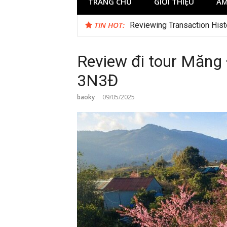
TRANG CHỦ
GIỚI THIỆU
ẨM
TIN HOT:
Test
Reviewing Transaction Hist
Review đi tour Măng Đ
3N3Đ
baoky
09/05/2025