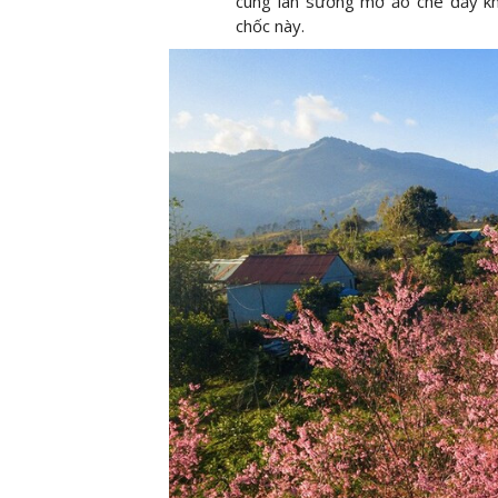
cùng làn sương mờ ảo che đầy kh
chốc này.