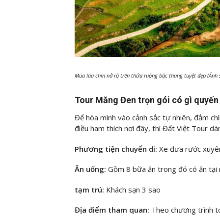
Mùa lúa chín nở rộ trên thửa ruộng bậc thang tuyệt đẹp (Ảnh
Tour Măng Đen trọn gói có gì quyến
Để hòa mình vào cảnh sắc tự nhiên, đắm c
điều ham thích nơi đây, thì Đất Việt Tour d
Phương tiện chuyển di:
Xe đưa rước xuyên
Ăn uống:
Gồm 8 bữa ăn trong đó có ăn tại
tạm trú:
Khách sạn 3 sao
Địa điểm tham quan:
Theo chương trình t