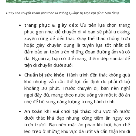
Lưu ý cho chuyến khám phá thác Tà Puồng Quảng Trị trọn vẹn (Ảnh: Sưu tầm)
trang phục & giày dép:
Ưu tiên lựa chọn trang
phục gọn nhẹ, dễ chuyển di vì bạn sẽ phải trekking
xuyên rừng để đến thác. Giày thể thao chống trơn
hoặc giày chuyên dụng là tuyển lựa tốt nhất để
đảm bảo an toàn trên những đoạn đường ẩm và có
đá. Ngoài ra, bạn có thể mang thêm dép sandal để
tiện di chuyển dưới suối.
Chuẩn bị sức khỏe:
Hành trình đến thác không quá
khó nhưng vẫn cần thể lực ổn định do phải đi bộ
khoảng 30 phút. Trước chuyến đi, bạn nên nghỉ
ngơi đầy đủ, mang theo nước uống và một ít đồ ăn
nhẹ để bổ sung năng lượng trong hành trình.
An toàn khi vui chơi tại thác:
Khu vực hồ nước
dưới thác khá đẹp nhưng cũng tiềm ẩn nguy cơ
trơn trượt. Bạn nên mặc áo phao khi bơi, hạn chế
leo trèo ở những khu vực đá ướt và cẩn thận khi di