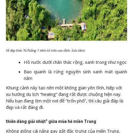
Vẻ đẹp thác Tà Puồng 1 nhìn từ trên cao (Ảnh: Sưu tầm)
Hồ nước dưới chân thác rộng, xanh trong như ngọc
Bao quanh là rừng nguyên sinh xanh mát quanh
năm
Khung cảnh này tạo nên một không gian yên tĩnh, hiệp với
xu hướng du lịch “healing” đang rất được chuộng hiện nay.
Nếu bạn đang tìm một nơi để “trốn phố”, thì câu giải đáp là:
đẹp và rất đáng đi.
thiên đàng giải nhiệt” giữa mùa hè miền Trung
Không giống cái nắng gay gắt đặc trưng của miền Trung,