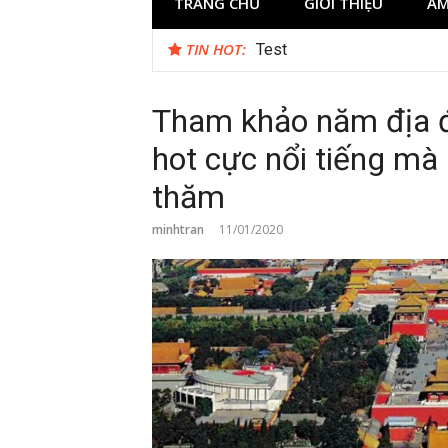
TRANG CHỦ
GIỚI THIỆU
ẨM
TIN HOT:
Test
Tham khảo năm địa đ
hot cực nổi tiếng m
thăm
minhtran
11/01/2020