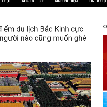
 THỰC
KHU DU LỊCH
KINH NGHIỆM
TIN DU LỊ
iểm du lịch Bắc Kinh cực
C
à người nào cũng muốn ghé