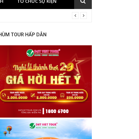
CH
TỔ CHỨC SỰ KIỆN
HÙM TOUR HẤP DẪN