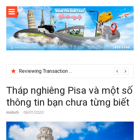
Skip
to
content
Reviewing Transaction History at BetNinja UK
Tháp nghiêng Pisa và một số
thông tin bạn chưa từng biết
msbich
06/01/2020