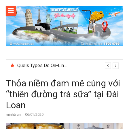
Skip
to
content
Test
Thỏa niềm đam mê cùng với
“thiên đường trà sữa” tại Đài
Loan
minhtran
06/01/2020