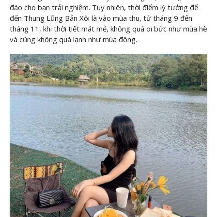
đáo cho bạn trải nghiệm. Tuy nhiên, thời điểm lý tưởng để
đến Thung Lũng Bản Xôi là vào mùa thu, từ tháng 9 đến
tháng 11, khi thời tiết mát mẻ, không quá oi bức như mùa hè
và cũng không quá lạnh như mùa đông.