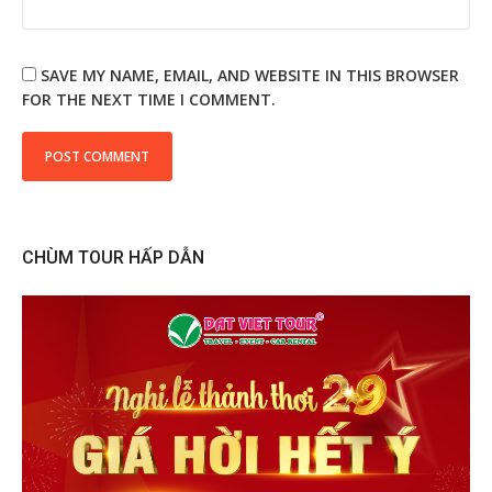
SAVE MY NAME, EMAIL, AND WEBSITE IN THIS BROWSER
FOR THE NEXT TIME I COMMENT.
CHÙM TOUR HẤP DẪN