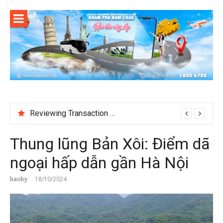
Skip
to
content
Reviewing Transaction History at BetNinja UK
Thung lũng Bản Xôi: Điểm dã
ngoại hấp dẫn gần Hà Nội
baoky
18/10/2024