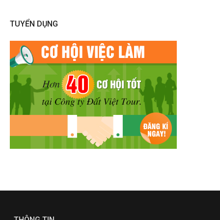
TUYỂN DỤNG
THÔNG TIN