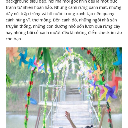
background siêu đẹp, nơi mà mỗi góc nhìn đều là một bức
tranh tự nhiên hoàn hảo. Những cánh rừng xanh mát, những
dãy núi trập trùng và hồ nước trong xanh tạo nên quang
cảnh hùng vĩ, thơ mộng. Bên cạnh đó, những ngôi nhà sàn
truyền thống, những con đường nhỏ uốn lượn qua rừng cây
hay những bãi cỏ xanh mướt đều là những điểm check-in ráo
cho bạn.