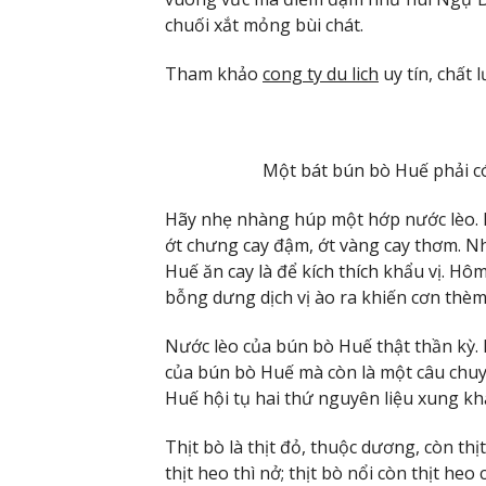
chuối xắt mỏng bùi chát.
Tham khảo
cong ty du lich
uy tín, chất 
Một bát bún bò Huế phải có 
Hãy nhẹ nhàng húp một hớp nước lèo. Lập
ớt chưng cay đậm, ớt vàng cay thơm. Nh
Huế ăn cay là để kích thích khẩu vị. H
bỗng dưng dịch vị ào ra khiến cơn thèm 
Nước lèo của bún bò Huế thật thần kỳ
của bún bò Huế mà còn là một câu chuy
Huế hội tụ hai thứ nguyên liệu xung khắ
Thịt bò là thịt đỏ, thuộc dương, còn thịt
thịt heo thì nở; thịt bò nổi còn thịt heo