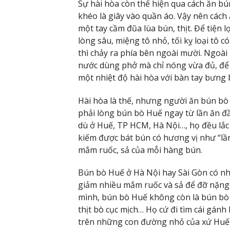
Sự hài hòa còn thể hiện qua cách ăn b
khéo là giây vào quần áo. Vậy nên cách
một tay cầm đũa lùa bún, thịt. Để tiện l
lòng sâu, miệng tô nhỏ, tối kỵ loại tô
thì chảy ra phía bên ngoài mười. Ngoài
nước dùng phở mà chỉ nóng vừa đủ, để 
một nhiệt độ hài hòa với bàn tay bưng 
Hài hòa là thế, nhưng người ăn bún bò 
phải lòng bún bò Huế ngay từ lần ăn đầ
dù ở Huế, TP HCM, Hà Nội…, họ đều lắc 
kiếm được bát bún có hương vị như “lần
mắm ruốc, sả của mỗi hàng bún.
Bún bò Huế ở Hà Nội hay Sài Gòn có nhi
giảm nhiều mắm ruốc và sả để đỡ nặng 
mình, bún bò Huế không còn là bún bò 
thịt bò cục mịch… Họ cứ đi tìm cái gá
trên những con đường nhỏ của xứ Huế, 