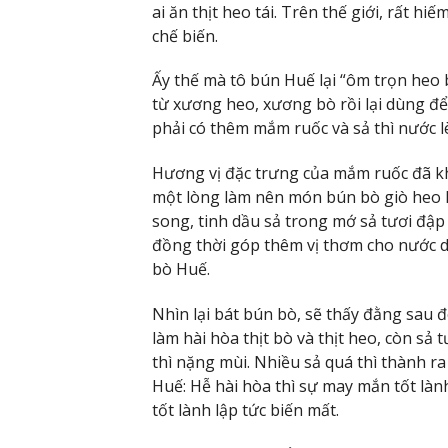
ai ăn thịt heo tái. Trên thế giới, rất h
chế biến.
Ấy thế mà tô bún Huế lại “ôm trọn heo
từ xương heo, xương bò rồi lại dùng đ
phải có thêm mắm ruốc và sả thì nước l
Hương vị đặc trưng của mắm ruốc đã kh
một lòng làm nên món bún bò giò heo l
song, tinh dầu sả trong mớ sả tươi đập
đồng thời góp thêm vị thơm cho nước d
bò Huế.
Nhìn lại bát bún bò, sẽ thấy đằng sau 
làm hài hòa thịt bò và thịt heo, còn sả
thì nặng mùi. Nhiều sả quá thì thành ra
Huế: Hễ hài hòa thì sự may mắn tốt làn
tốt lành lập tức biến mất.