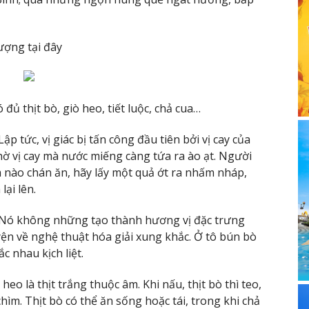
lượng tại đây
đủ thịt bò, giò heo, tiết luộc, chả cua…
 tức, vị giác bị tấn công đầu tiên bởi vị cay của
ờ vị cay mà nước miếng càng tứa ra ào ạt. Người
ôm nào chán ăn, hãy lấy một quả ớt ra nhấm nháp,
lại lên.
. Nó không những tạo thành hương vị đặc trưng
ện về nghệ thuật hóa giải xung khắc. Ở tô bún bò
c nhau kịch liệt.
 heo là thịt trắng thuộc âm. Khi nấu, thịt bò thì teo,
 chìm. Thịt bò có thể ăn sống hoặc tái, trong khi chả