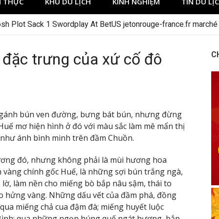
 THỰC
KHU DU LỊCH
KINH NGHIỆM
TIN DU LỊ
h Plot Sack 1 Swordplay At BetUS jetonrouge-france.fr marché
đặc trưng của xứ cố đô
C
 gánh bún ven đường, bưng bát bún, nhưng đừng
Huế mơ hiện hình ở đó với màu sắc làm mê mẩn thị
t như ánh bình minh trên đầm Chuồn.
ơng đó, nhưng không phải là mùi hương hoa
vàng chính gốc Huế, là những sợi bún trắng ngà,
lờ, làm nền cho miếng bò bắp nâu sậm, thái to
 hửng vàng. Những dấu vết của đầm phá, đồng
n qua miếng chả cua đậm đà; miếng huyết luộc
ình; qua những ngọn húng quế ngát hương, bắp