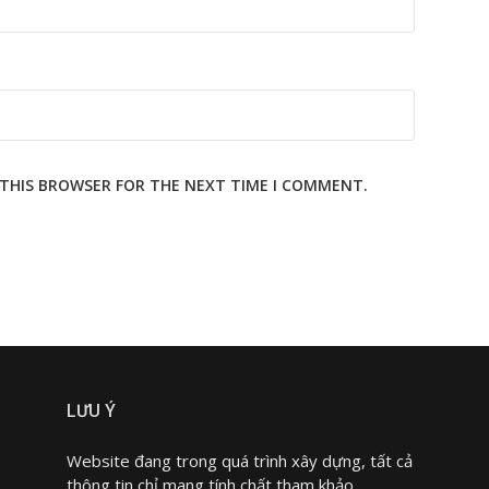
N THIS BROWSER FOR THE NEXT TIME I COMMENT.
LƯU Ý
Website đang trong quá trình xây dựng, tất cả
thông tin chỉ mang tính chất tham khảo