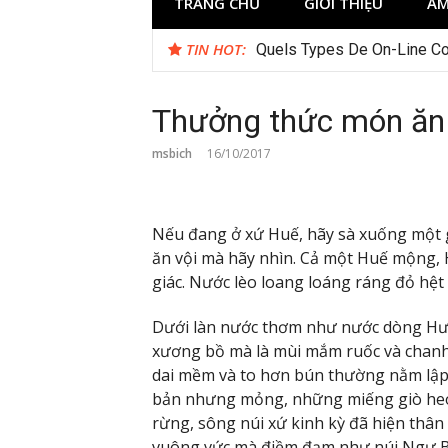
TRANG CHỦ
GIỚI THIỆU
ẨM
TIN HOT:
Quels Types De On-Line Cos
Thưởng thức món ăn 
msbich
16/10/2017
Nếu đang ở xứ Huế, hãy sà xuống một
ăn vội mà hãy nhìn. Cả một Huế mộng, 
giác. Nước lèo loang loáng ráng đỏ hệ
Dưới làn nước thơm như nước dòng Hư
xương bồ mà là mùi mắm ruốc và chanh 
dai mềm và to hơn bún thường nằm lập 
bản nhưng mỏng, những miếng giò heo
rừng, sông núi xứ kinh kỳ đã hiện thâ
vuông vức mà điềm đạm như núi Ngự B