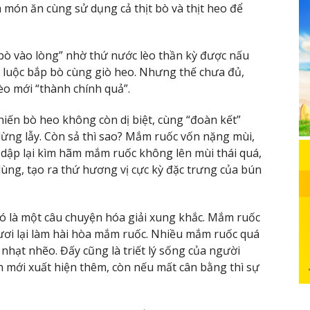
iếm món ăn cùng sử dụng cả thịt bò và thịt heo để
 bò vào lòng” nhờ thứ nước lèo thần kỳ được nấu
ể luộc bắp bò cùng giò heo. Nhưng thế chưa đủ,
èo mới “thành chính quả”.
iến bò heo không còn dị biệt, cùng “đoàn kết”
ừng lẫy. Còn sả thì sao? Mắm ruốc vốn nặng mùi,
 dập lại kìm hãm mắm ruốc không lên mùi thái quá,
ùng, tạo ra thứ hương vị cực kỳ đặc trưng của bún
đó là một câu chuyện hóa giải xung khắc. Mắm ruốc
 tươi lại làm hài hòa mắm ruốc. Nhiều mắm ruốc quá
 nhạt nhẽo. Đấy cũng là triết lý sống của người
h mới xuất hiện thêm, còn nếu mất cân bằng thì sự