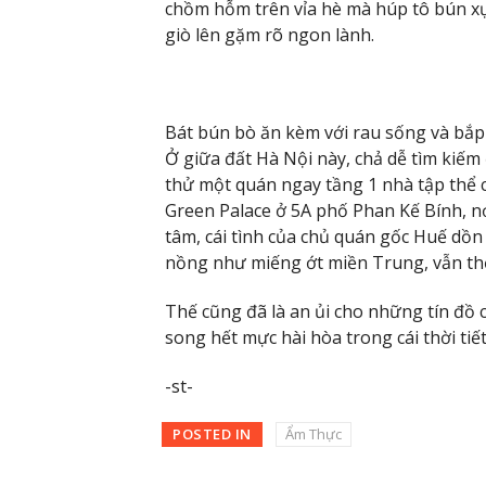
chồm hỗm trên vỉa hè mà húp tô bún xụ
giò lên gặm rõ ngon lành.
Bát bún bò ăn kèm với rau sống và bắp 
Ở giữa đất Hà Nội này, chả dễ tìm kiế
thử một quán ngay tầng 1 nhà tập thể 
Green Palace ở 5A phố Phan Kế Bính, nơ
tâm, cái tình của chủ quán gốc Huế dồn
nồng như miếng ớt miền Trung, vẫn t
Thế cũng đã là an ủi cho những tín đồ
song hết mực hài hòa trong cái thời tiết
-st-
POSTED IN
Ẩm Thực