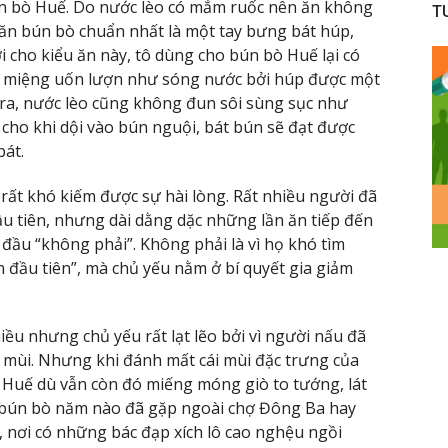
ún bò Huế. Do nước lèo có mắm ruốc nên ăn không
T
 ăn bún bò chuẩn nhất là một tay bưng bát húp,
ợi cho kiểu ăn này, tô dùng cho bún bò Huế lại có
 có miệng uốn lượn như sóng nước bởi húp được một
 ra, nước lèo cũng không đun sôi sùng sục như
cho khi dội vào bún nguội, bát bún sẽ đạt được
bát.
rất khó kiếm được sự hài lòng. Rất nhiều người đã
u tiên, nhưng dài dằng dặc những lần ăn tiếp đến
đầu “không phải”. Không phải là vì họ khó tìm
 đầu tiên”, mà chủ yếu nằm ở bí quyết gia giảm
ều nhưng chủ yếu rất lạt lẽo bởi vì người nấu đã
mùi. Nhưng khi đánh mất cái mùi đặc trưng của
Huế dù vẫn còn đó miếng móng giò to tướng, lát
nh bún bò năm nào đã gặp ngoài chợ Đông Ba hay
nơi có những bác đạp xích lô cao nghệu ngồi