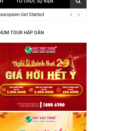
CH
TỔ CHỨC SỰ KIỆN
 européen Get Started
HÙM TOUR HẤP DẪN