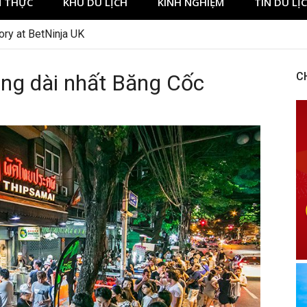
 THỰC
KHU DU LỊCH
KINH NGHIỆM
TIN DU LỊ
ory at BetNinja UK
àng dài nhất Băng Cốc
C