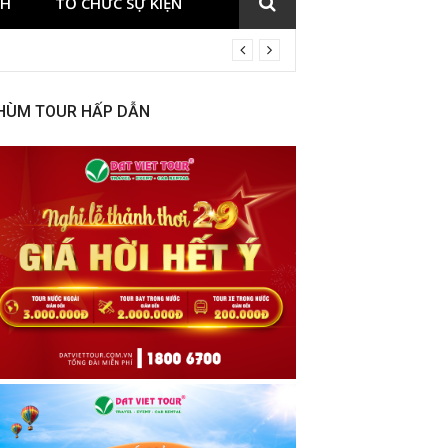
CH
TỔ CHỨC SỰ KIỆN
HÙM TOUR HẤP DẪN