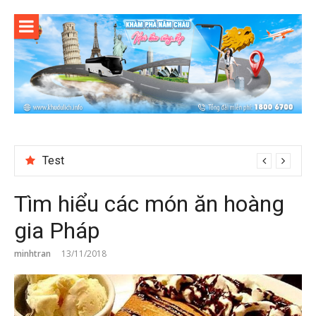
Skip
to
content
Test
Reviewing Transaction History at BetNinja UK
Tìm hiểu các món ăn hoàng
gia Pháp
minhtran
13/11/2018