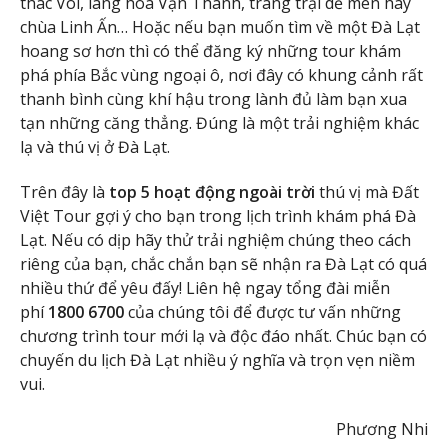
thác Voi, làng hoa Vạn Thành, trang trại dế mèn hay
chùa Linh Ấn… Hoặc nếu bạn muốn tìm về một Đà Lạt
hoang sơ hơn thì có thể đăng ký những tour khám
phá phía Bắc vùng ngoại ô, nơi đây có khung cảnh rất
thanh bình cùng khí hậu trong lành đủ làm bạn xua
tạn những căng thẳng. Đúng là một trải nghiệm khác
lạ và thú vị ở Đà Lạt.
Trên đây là
top 5 hoạt động ngoài trời
thú vị mà Đất
Việt Tour gợi ý cho bạn trong lịch trình khám phá Đà
Lạt. Nếu có dịp hãy thử trải nghiệm chúng theo cách
riêng của bạn, chắc chắn bạn sẽ nhận ra Đà Lạt có quá
nhiều thứ để yêu đấy! Liên hệ ngay tổng đài miễn
phí
1800 6700
của chúng tôi để được tư vấn những
chương trình tour mới lạ và độc đáo nhất. Chúc bạn có
chuyến du lịch Đà Lạt nhiều ý nghĩa và trọn vẹn niềm
vui.
Phương Nhi