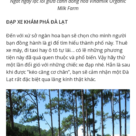
Ngất ngây lạc lối giữa cánh đồng hoa Vinamilk Organic
Milk Farm
ĐẠP XE KHÁM PHÁ ĐÀ LẠT
Đến với xứ sở ngàn hoa bạn sẽ chọn cho mình người
bạn đồng hành là gì để tìm hiểu thành phố này. Thuê
xe máy, đi taxi hay ô tô tự lái…. có lẽ những phương
tiện này đã quá quen thuộc và phổ biến. Vậy hãy thử
một lần đổi gió với những chiếc xe đạp nhé. Hẳn là sau
khi được "kéo căng cơ chân", bạn sẽ cảm nhận một Đà
Lạt rất đặc biệt qua lăng kính thật khác.