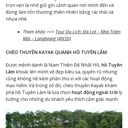
trọn vẹn là nhớ giữ gìn cảnh quan nơi mình đến và
đừng làm tổn thương thiên nhiên bằng rác thải và
nhựa nhé.
Tham khảo >>>
Tour Du Lịch: Đà Lạt – Nhà Trăm
Mái – Langbiang (4N3D)
CHÈO THUYỀN KAYAK QUANH HỒ TUYỀN LÂM
Được mệnh danh là Nam Thiên Đệ Nhất Hồ,
hồ Tuyền
Lâm
khoác lên mình vẻ đẹp kiêu sa, quyến rũ nhưng
cũng không hề kém phần thú vị với các hoạt động
mạo hiểm. Và trong số đó, chèo thuyền Kayak khám
phá hồ Tuyền Lâm là lựa chọn
hoạt động ngoài trời
lý
tưởng cho những du khách yêu thích cảm giác mạnh.