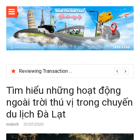
Skip
to
content
Reviewing Transaction History at BetNinja UK
Tìm hiểu những hoạt động
ngoài trời thú vị trong chuyến
du lịch Đà Lạt
msbich
25/07/2020