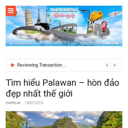
Skip
to
content
Test
Tìm hiểu Palawan – hòn đảo
đẹp nhất thế giới
minhtran
18/07/2018