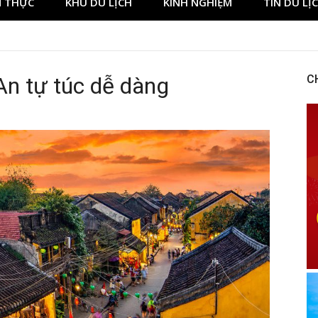
 THỰC
KHU DU LỊCH
KINH NGHIỆM
TIN DU LỊ
An tự túc dễ dàng
C