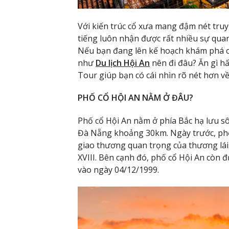
Với kiến trúc cổ xưa mang đậm nét tru
tiếng luôn nhận được rất nhiều sự quan
Nếu bạn đang lên kế hoạch khám phá cổ
như
Du lịch Hội An
nên đi đâu? Ăn gì hấ
Tour giúp bạn có cái nhìn rõ nét hơn về
PHỐ CỔ HỘI AN NẰM Ở ĐÂU?
Phố cổ Hội An nằm ở phía Bắc hạ lưu s
Đà Nẵng khoảng 30km. Ngày trước, phố 
giao thương quan trọng của thương lái 
XVIII. Bên cạnh đó, phố cổ Hội An còn
vào ngày 04/12/1999.