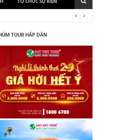
CH
TỔ CHỨC SỰ KIỆN
HÙM TOUR HẤP DẪN