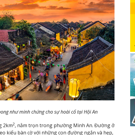
ong như minh chứng cho sự hoài cổ tại Hội An
2
ng 2km
, nằm trọn trong phường Minh An. Đường ở
heo kiểu bàn cờ với những con đường ngắn và hẹp,