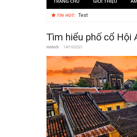
TRANG CHỦ
GIỚI THIỆU
ẨM
TIN HOT:
Test
Tìm hiểu phố cổ Hội 
msbich
14/10/2021